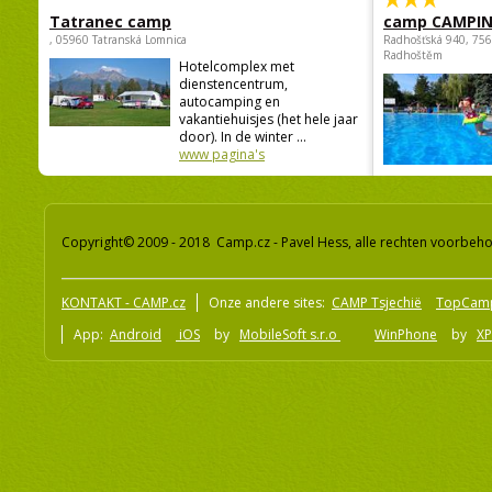
Tatranec camp
camp CAMPI
, 05960 Tatranská Lomnica
Radhošťská 940, 75
Radhoštěm
Hotelcomplex met
dienstencentrum,
autocamping en
vakantiehuisjes (het hele jaar
door). In de winter ...
www pagina's
Copyright© 2009 - 2018 Camp.cz - Pavel Hess, alle rechten voorbeh
KONTAKT - CAMP.cz
Onze andere sites:
CAMP Tsjechië
TopCam
App:
Android
iOS
by
MobileSoft s.r.o
WinPhone
by
XP