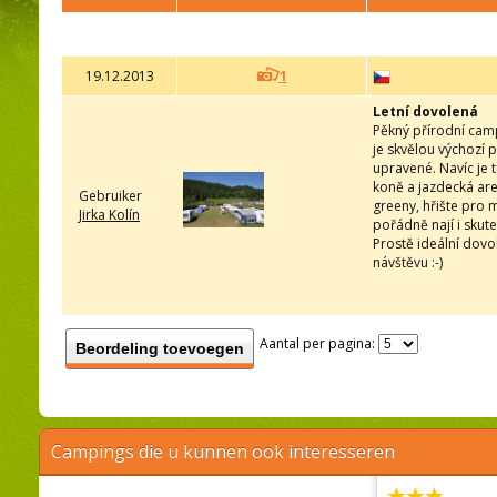
19.12.2013
1
Letní dovolená
Pěkný přírodní camp
je skvělou výchozí p
upravené. Navíc je t
koně a jazdecká are
Gebruiker
greeny, hřište pro 
Jirka Kolín
pořádně nají i skute
Prostě ideální dov
návštěvu :-)
Aantal per pagina:
Beordeling toevoegen
Campings die u kunnen ook interesseren