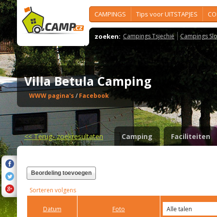
CAMPINGS
Tips voor UITSTAPJES
CO
zoeken:
Campings Tsjechië
Campings Slo
Villa Betula Camping
WWW pagina's
/
Facebook
<<
Terug- zoekresultaten
Camping
Faciliteiten
Beordeling toevoegen
Sorteren volgens
Datum
Foto