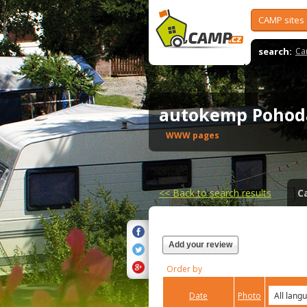
CAMP sites
search:
Ca
autokemp Poho
WWW pages
<<
Back to search results
C
Add your review
Order by
Date
Photo