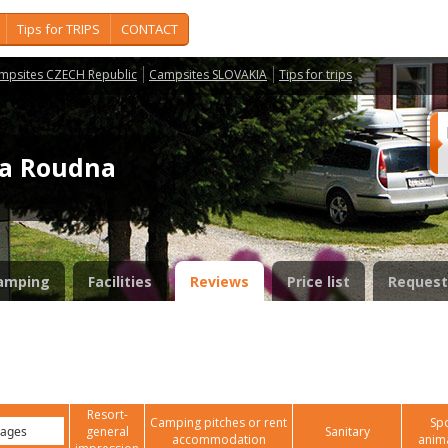
Tips for TRIPS
CONTACT
mpsites CZECH Republic
Campsites SLOVAKIA
Tips for trips
da Roudna
amping
Facilities
Reviews
Price list
Request
Resort-
Camping pitches or rent
Spo
general
Sanitary
accommodation
anim