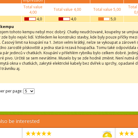
impression
Total value
Total
Total value
4,00
Total value
5,00
4,00
0,
4,0
4,0
5,0
v kempu
ojem tohoto kempu nebyl moc dobrý. Chatky neudržované, koupelny se umývaly
 zde bylo nejvíc lidí. Vzhledem ke konstrukci stavby, kde byly pouze příčky mezi
. Časový limit na koupání na 1. žeton velmi krátký, nelze se vykoupat a zároveň
edno zarostlé pískoviště a jedna stará rezavá houpačka. Tomu také odpovídala
a pár jedinců v chatkách. Koupání v přilehlém rybníku bylo celkem dobré. Jediný
bré pivo. Určitě se sem nevrátíme. Muselo by se zde hodně změnit. Není nutná dr
mytá okna v chatkách, zakryté elektrické kabely bez dvířek u sprchy, opadané d
trávníku aj.
er per page:
lso be interested