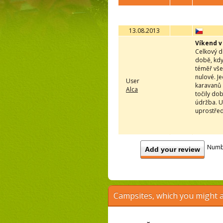
13.08.2013
Víkend 
Celkový d
době, kdy
téměř vše
nulové. J
User
karavanů 
Alca
točily do
údržba. U
uprostřed 
Numb
Add your review
Campsites, which you might a