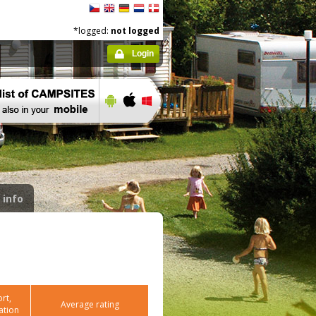
*logged:
not logged
Login
 info
rt,
Average rating
ation