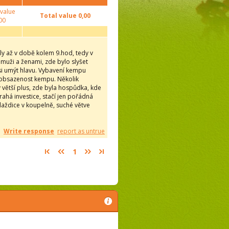
 value
Total value
0,00
00
 až v době kolem 9.hod, tedy v
 muži a ženami, zde bylo slyšet
 si umýt hlavu. Vybavení kempu
 obsazenost kempu. Několik
 větší plus, zde byla hospůdka, kde
ahá investice, stačí jen pořádná
laždice v koupelně, suché větve
Write response
report as untrue
1