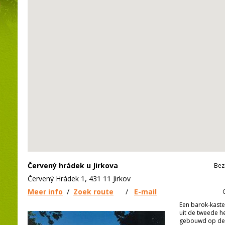
Červený hrádek u Jirkova
Bez
Červený Hrádek 1, 431 11 Jirkov
Meer info
/
Zoek route
/
E-mail
Een barok-kast
uit de tweede h
gebouwd op de 