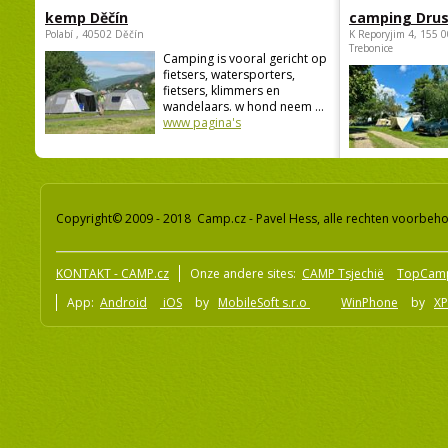
kemp Děčín
camping Dru
Polabí , 40502 Děčín
K Reporyjim 4, 155 0
Trebonice
Camping is vooral gericht op
fietsers, watersporters,
fietsers, klimmers en
wandelaars. w hond neem ...
www pagina's
Copyright© 2009 - 2018 Camp.cz - Pavel Hess, alle rechten voorbeh
KONTAKT - CAMP.cz
Onze andere sites:
CAMP Tsjechië
TopCam
App:
Android
iOS
by
MobileSoft s.r.o
WinPhone
by
XP