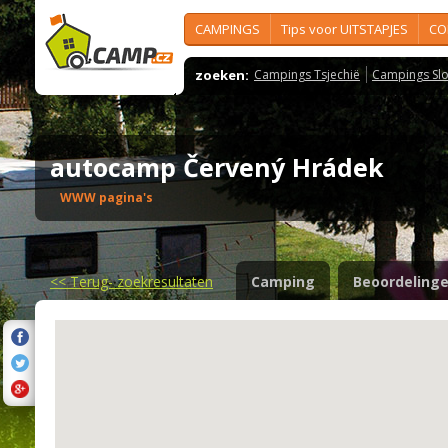
CAMPINGS
Tips voor UITSTAPJES
CO
zoeken:
Campings Tsjechië
Campings Slo
autocamp Červený Hrádek
WWW pagina's
<<
Terug- zoekresultaten
Camping
Beoordeling