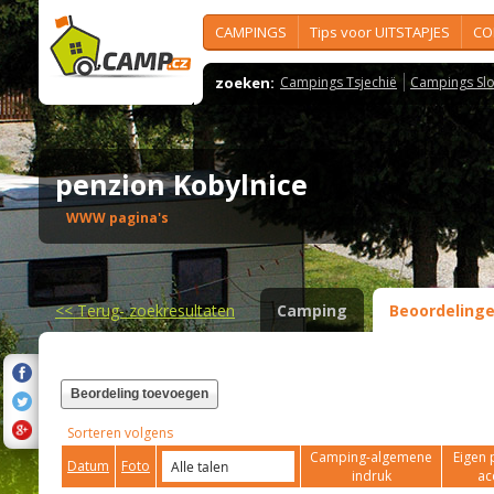
CAMPINGS
Tips voor UITSTAPJES
CO
zoeken:
Campings Tsjechië
Campings Slo
penzion Kobylnice
WWW pagina's
<<
Terug- zoekresultaten
Camping
Beoordeling
Beordeling toevoegen
Sorteren volgens
Camping-algemene
Eigen 
Datum
Foto
indruk
ac