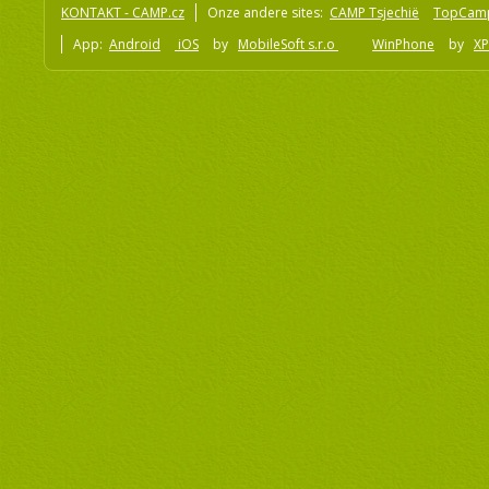
KONTAKT - CAMP.cz
Onze andere sites:
CAMP Tsjechië
TopCam
App:
Android
iOS
by
MobileSoft s.r.o
WinPhone
by
XP