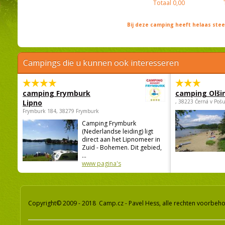
Totaal
0,00
Bij deze camping heeft helaas st
Campings die u kunnen ook interesseren
camping Frymburk
camping Olši
Lipno
, 38223 Černá v Poš
Frymburk 184, 38279 Frymburk
Camping Frymburk
(Nederlandse leiding) ligt
direct aan het Lipnomeer in
Zuid - Bohemen. Dit gebied,
...
www pagina's
Copyright© 2009 - 2018 Camp.cz - Pavel Hess, alle rechten voorbeh