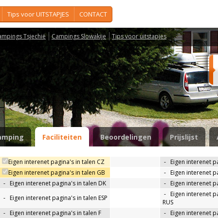
Tips voor UITSTAPJES
CONTACT
ampings Tsjechië
Campings Slowakije
Tips voor uitstapjes
amping
Faciliteiten
Beoordelingen
Prijslijst
Eigen interenet pagina's in talen CZ
-
Eigen interenet p
Eigen interenet pagina's in talen GB
-
Eigen interenet p
-
Eigen interenet pagina's in talen DK
-
Eigen interenet pa
-
Eigen interenet pa
-
Eigen interenet pagina's in talen ESP
RUS
-
Eigen interenet pagina's in talen F
-
Eigen interenet pa