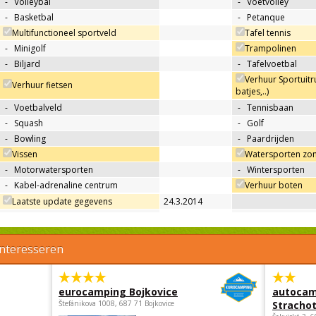
-
Volleybal
-
Voetvolley
-
Basketbal
-
Petanque
Multifunctioneel sportveld
Tafel tennis
-
Minigolf
Trampolinen
-
Biljard
-
Tafelvoetbal
Verhuur Sportuitru
Verhuur fietsen
batjes,..)
-
Voetbalveld
-
Tennisbaan
-
Squash
-
Golf
-
Bowling
-
Paardrijden
Vissen
Watersporten zo
-
Motorwatersporten
-
Wintersporten
-
Kabel-adrenaline centrum
Verhuur boten
Laatste update gegevens
24.3.2014
interesseren
eurocamping Bojkovice
autocam
Štefánikova 1008, 687 71 Bojkovice
Strachot