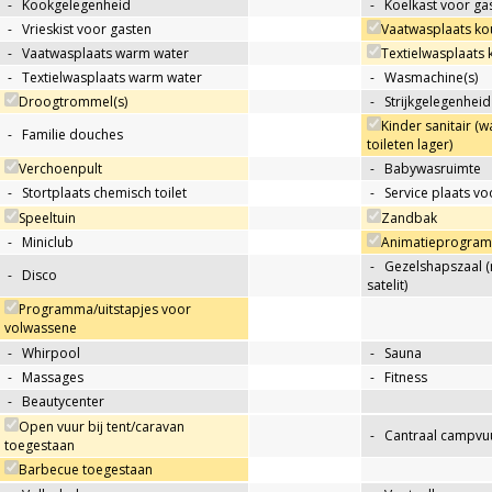
-
Kookgelegenheid
-
Koelkast voor ga
-
Vrieskist voor gasten
Vaatwasplaats ko
-
Vaatwasplaats warm water
Textielwasplaats
-
Textielwasplaats warm water
-
Wasmachine(s)
Droogtrommel(s)
-
Strijkgelegenheid
Kinder sanitair (w
-
Familie douches
toileten lager)
Verchoenpult
-
Babywasruimte
-
Stortplaats chemisch toilet
-
Service plaats v
Speeltuin
Zandbak
-
Miniclub
Animatieprogram
-
Gezelshapszaal (
-
Disco
satelit)
Programma/uitstapjes voor
volwassene
-
Whirpool
-
Sauna
-
Massages
-
Fitness
-
Beautycenter
Open vuur bij tent/caravan
-
Cantraal campvuu
toegestaan
Barbecue toegestaan