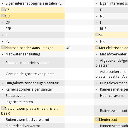
-
Eigen interenet pagina's in talen PL
-
Eigen interenet p
CZ
-
D
GB
-
NL
-
DK
-
I
-
ESP
-
RUS
-
F
SK
-
PL
-
HR
Plaatsen zonder aansluitingen
40
Met elektrische aa
-
Met water aansluiting
-
Met afvoerwater 
-
Afgebakende/g
-
Plaatsen met privé-sanitair
plaatsen
-
Auto parkeren di
-
Gemidelde grootte van plaats
plaats(naast tent/ca
-
Bungalows zonder eigen sanitair
-
Bungalows met ei
-
Kamers zonder eigen sanitair
-
Kamers met eigen
-
Stacaravans
-
Huur caravans
-
Ingerichte tenten
Natuur zwemplaats (meer, rivier,
-
Buiten zwembad
beek)
-
Buiten zwembad verwarmt
Kleuterbad
-
Kleuterbad verwarmt
-
Binnenzwembad(