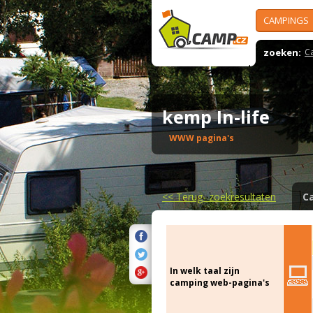
CAMPINGS
zoeken:
C
kemp In-life
WWW pagina's
<<
Terug- zoekresultaten
C
In welk taal zijn
camping web-pagina's