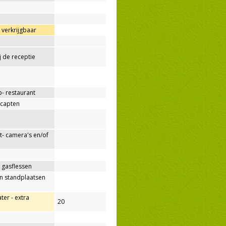
verkrijgbaar
ij de receptie
p- restaurant
capten
- camera's en/of
 gasflessen
n standplaatsen
er - extra
20