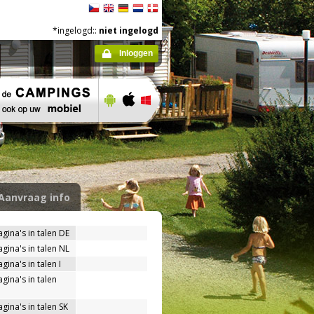
*ingelogd::
niet ingelogd
Inloggen
Aanvraag info
agina's in talen DE
agina's in talen NL
gina's in talen I
gina's in talen
gina's in talen SK