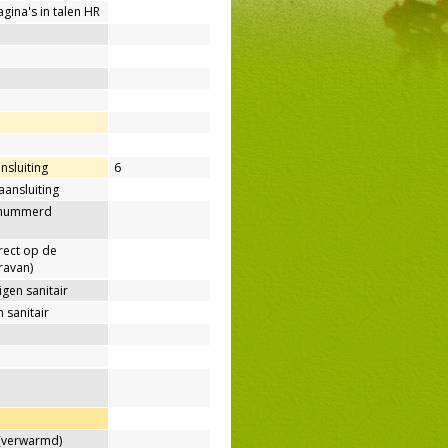
agina's in talen HR
nsluiting
6
aansluiting
enummerd
rect op de
ravan)
gen sanitair
 sanitair
verwarmd)