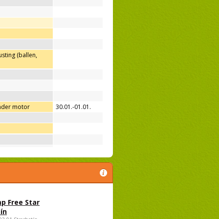
sting (ballen,
nder motor
30.01.-01.01.
p Free Star
ín