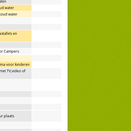
sten
ud water
 koud water
astafels en
oor Campers
ma voor kinderen
met TV,video of
r plaats