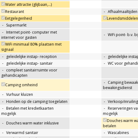
Water attractie (glijbaan,…)
Restaurant
-
Afhaalmaaltijden
Eetgelegenheid
Levendsmiddelen 
-
Supermarkt
-
Internet point- computer met
-
WiFi point- b.v. b
internet voor gasten
WiFi minimaal 80% plaatsen met
signaal
-
geleidelijke instap- reception
-
geleidelijke insta
-
geleidelijke instap- sanitair
-
WC voor gehandi
-
compleet sanitairruimte voor
gehandicapten
-
Camping bewaakt
Camping omheind
bewakingsdienst
-
Vurhuur kluizen
-
Honden op de camping toegelaten
-
Verkoop/inruiling
-
Betalen met kredietkaarten
-
Reserveringen va
mogelijk
mogelijk
Douches warm wat
-
Douches warm water inklusive
betalen
-
Verwarmd sanitair
-
Wascabines