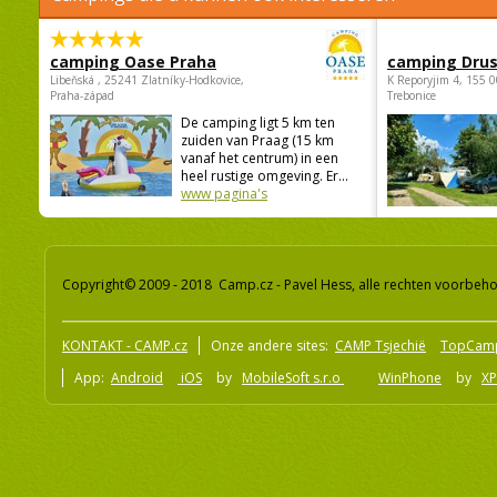
camping Oase Praha
camping Dru
Libeňská , 25241 Zlatníky-Hodkovice,
K Reporyjim 4, 155 0
Praha-západ
Trebonice
De camping ligt 5 km ten
zuiden van Praag (15 km
vanaf het centrum) in een
heel rustige omgeving. Er...
www pagina's
Copyright© 2009 - 2018 Camp.cz - Pavel Hess, alle rechten voorbeh
KONTAKT - CAMP.cz
Onze andere sites:
CAMP Tsjechië
TopCam
App:
Android
iOS
by
MobileSoft s.r.o
WinPhone
by
XP