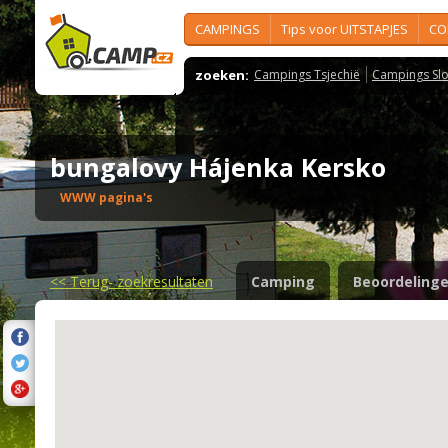
CAMPINGS
Tips voor UITSTAPJES
CO
zoeken:
Campings Tsjechië
Campings Slo
bungalovy Hájenka Kersko
WWW pagina's
<<
Terug- zoekresultaten
Camping
Beoordeling