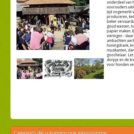
onderdeel van h
voorouders uitm
tijd ongemerkt 
produceren, ket
beker vervaard
goud wassen, t
papier maken. B
vieringen - daar
ambachten uw l
honingdrank, kr
muzikanten, dan
goochelaar. Let 
dorpje en de kr
voor honden ver
Campings die u kunnen ook interesseren