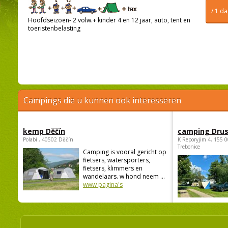
/ 1 d
Hoofdseizoen- 2 volw.+ kinder 4 en 12 jaar, auto, tent en
toeristenbelasting
Campings die u kunnen ook interesseren
kemp Děčín
camping Dru
Polabí , 40502 Děčín
K Reporyjim 4, 155 0
Trebonice
Camping is vooral gericht op
fietsers, watersporters,
fietsers, klimmers en
wandelaars. w hond neem ...
www pagina's