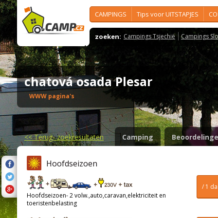
CAMPINGS
Tips voor UITSTAPJES
CO
zoeken:
Campings Tsjechië
Campings Slo
chatová osada Plesar
WWW pagina's
<<
Terug- zoekresultaten
Camping
Beoordeling
Hoofdseizoen
/ 1 d
Hoofdseizoen- 2 volw.,auto,caravan,elektriciteit en
toeristenbelasting