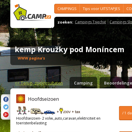
CAMPINGS
Tips voor UITSTAPJES
CO
zoeken:
Campings Tsjechië
Campings Slo
kemp Kroužky pod Moníncem
WWW pagina's
<<
Terug- zoekresultaten
Camping
Beoordeling
Hoofdseizoen
/ 1 d
Hoofdseizoen- 2 volw.,auto,caravan,elektriciteit en
toeristenbelasting