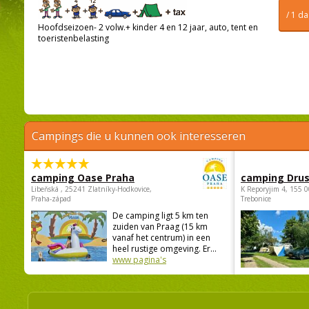
/ 1 d
Hoofdseizoen- 2 volw.+ kinder 4 en 12 jaar, auto, tent en
toeristenbelasting
Campings die u kunnen ook interesseren
camping Oase Praha
camping Dru
Libeňská , 25241 Zlatníky-Hodkovice,
K Reporyjim 4, 155 0
Praha-západ
Trebonice
De camping ligt 5 km ten
zuiden van Praag (15 km
vanaf het centrum) in een
heel rustige omgeving. Er...
www pagina's