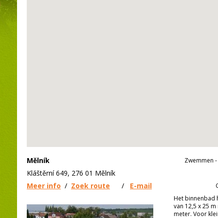
Mělník
Zwemmen - 
Kláštěrní 649, 276 01 Mělník
Meer info
/
Zoek route
/
E-mail
Het binnenbad 
van 12,5 x 25 m 
meter. Voor klei