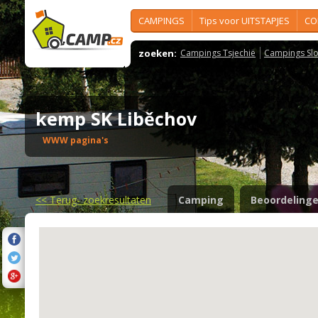
CAMPINGS
Tips voor UITSTAPJES
CO
zoeken:
Campings Tsjechië
Campings Slo
kemp SK Liběchov
WWW pagina's
<<
Terug- zoekresultaten
Camping
Beoordeling