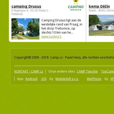
camping Drusus
kemp Děčín
K Reporyjim 4, 155 00 Praha 5 -
Polabí , 40502 Děčín
Trebonice
Camping Drusus ligt aan de
westelijke rand van Praag, in
het dorp Trebonice, op
slechts 10 km van he...
www pagina's
Copyright© 2009 - 2018 Camp.cz - Pavel Hess, alle rechten voorbeh
KONTAKT - CAMP.cz
Onze andere sites:
CAMP Tsjechië
TopCam
App:
Android
iOS
by
MobileSoft s.r.o
WinPhone
by
XP