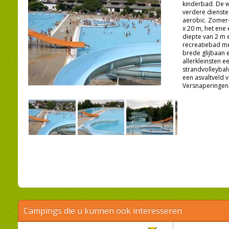
kinderbad. De w
verdere diensten
aerobic. Zomer
x 20 m, het ene
diepte van 2 m 
recreatiebad met
brede glijbaan 
allerkleinsten 
strandvolleybalv
een asvaltveld v
Versnaperingen
Campings die u kunnen ook interesseren