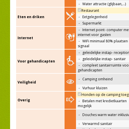
-
Water attractie (glijbaan,…)
Restaurant
Eten en driken
-
Eetgelegenheid
-
Supermarkt
-
Internet point- computer me
internet voor gasten
Internet
-
WiFi minimaal 80% plaatsen
signaal
-
geleidelijke instap- receptio
-
geleidelijke instap- sanitair
Voor gehandicapten
-
compleet sanitairruimte voo
gehandicapten
-
Camping omheind
Veiligheid
-
Vurhuur kluizen
Honden op de camping toeg
Overig
-
Betalen met kredietkaarten
mogelijk
-
Douches warm water inklusi
-
Verwarmd sanitair