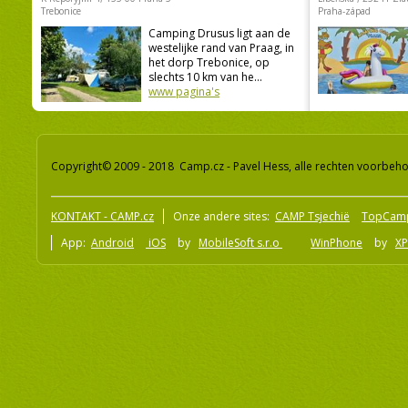
Trebonice
Praha-západ
Camping Drusus ligt aan de
westelijke rand van Praag, in
het dorp Trebonice, op
slechts 10 km van he...
www pagina's
Copyright© 2009 - 2018 Camp.cz - Pavel Hess, alle rechten voorbeh
KONTAKT - CAMP.cz
Onze andere sites:
CAMP Tsjechië
TopCam
App:
Android
iOS
by
MobileSoft s.r.o
WinPhone
by
XP