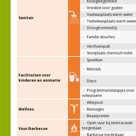
-
Kookgelegenheid
-
Vrieskist voor gasten
-
Vaatwasplaats warm water
Sanitair
-
Textielwasplaats warm wate
-
Droogtrommel(s)
-
Familie douches
-
Verchoenpult
-
Stortplaats chemisch toilet
-
Speeltuin
-
Miniclub
Faciliteiten voor
kinderen en animatie
-
Disco
-
Programma/uitstapjes voor
volwassene
-
Whirpool
Wellnes
-
Massages
-
Beautycenter
-
Open vuur bij tent/caravan
toegestaan
Vuur/barbecue
-
Barbecue toegestaan