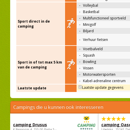
-
Volleybal
-
Basketbal
-
Multifunctioneel sportveld
Sport direct in de
-
Minigolf
camping
-
Biljard
-
Verhuur fietsen
-
Voetbalveld
-
Squash
-
Bowling
Sport in of tot max 5 km
van de camping
-
Vissen
-
Motorwatersporten
-
Kabel-adrenaline centrum
Laatste update gegevens
Laatste update
Campings die u kunnen ook interesseren
camping Drusus
camping Oas
K Reporyjim 4, 155 00 Praha 5 -
Libeňská , 25241 Zla