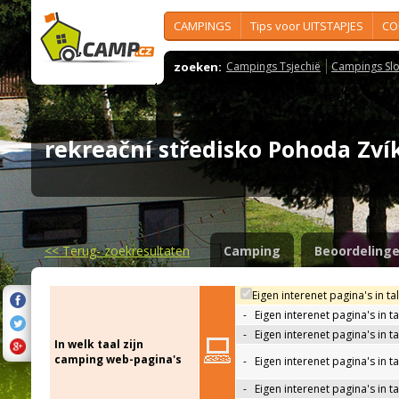
CAMPINGS
Tips voor UITSTAPJES
CO
zoeken:
Campings Tsjechië
Campings Slo
rekreační středisko Pohoda Zv
<<
Terug- zoekresultaten
Camping
Beoordeling
Eigen interenet pagina's in ta
-
Eigen interenet pagina's in t
-
Eigen interenet pagina's in t
In welk taal zijn
camping web-pagina's
-
Eigen interenet pagina's in t
-
Eigen interenet pagina's in ta