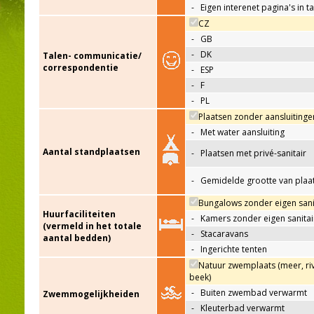
-
Eigen interenet pagina's in t
CZ
-
GB
-
DK
Talen- communicatie/
correspondentie
-
ESP
-
F
-
PL
Plaatsen zonder aansluitinge
-
Met water aansluiting
Aantal standplaatsen
-
Plaatsen met privé-sanitair
-
Gemidelde grootte van plaa
Bungalows zonder eigen sani
Huurfaciliteiten
-
Kamers zonder eigen sanitai
(vermeld in het totale
-
Stacaravans
aantal bedden)
-
Ingerichte tenten
Natuur zwemplaats (meer, riv
beek)
-
Buiten zwembad verwarmt
Zwemmogelijkheiden
-
Kleuterbad verwarmt