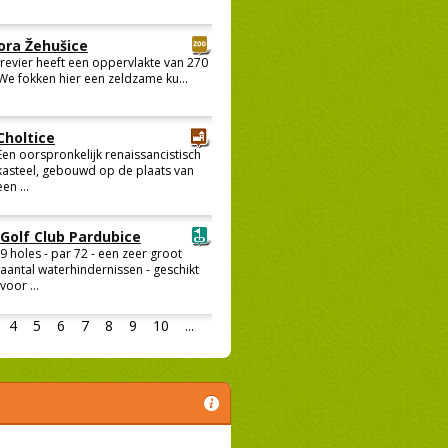
ora Žehušice
 revier heeft een oppervlakte van 270
We fokken hier een zeldzame ku...
Choltice
Een oorspronkelijk renaissancistisch
kasteel, gebouwd op de plaats van
een ...
Golf Club Pardubice
9 holes - par 72 - een zeer groot
aantal waterhindernissen - geschikt
voor ...
4
5
6
7
8
9
10
...