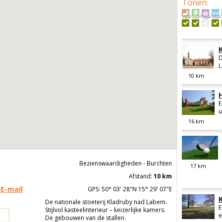
Tonen
:
D
L
10
km
E
u
16
km
Bezienswaardigheden - Burchten
17
km
Afstand:
10 km
E-mail
GPS: 50° 03' 28"N 15° 29' 07"E
De nationale stoeterij Kladruby nad Labem.
E
Stijlvol kasteelinterieur – keizerlijke kamers.
e
De gebouwen van de stallen.