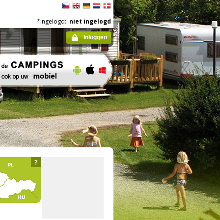
*ingelogd::
niet ingelogd
Inloggen
?