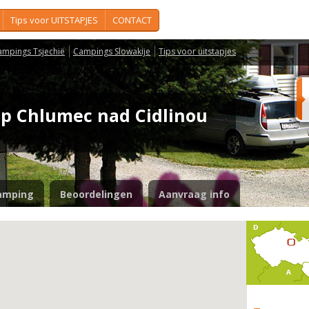
Tips voor UITSTAPJES
CONTACT
ampings Tsjechië
Campings Slowakije
Tips voor uitstapjes
mp Chlumec nad Cidlinou
amping
Beoordelingen
Aanvraag info