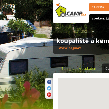
CAMPINGS
zoeken:
C
koupaliště a ke
WWW pagina's
<<
Terug- zoekresultaten
C