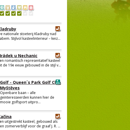
Kladruby
e nationale stoeterij Kladruby nad
abem. Stijlvol kasteelinterieur – keiz...
Hrádek u Nechanic
en romantisch representatief kasteel
it de 19e eeuw gebouwd in de stijl v...
Golf - Queen´s Park Golf Club
Myštěves
Openbare baan – alle
geïnteresseerden kunnen hier de
mooie golfsport uitpro...
Kačina
en uitgestrekt kasteel, gebouwd als
en zomerverblijf voor de graaf J. R. ...