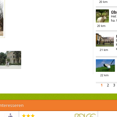
20
km
Ob
Het
ha. 
20
km
21
km
22
km
1
2
3
interesseren