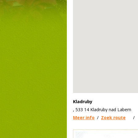
Kladruby
, 533 14 Kladruby nad Labem
Meer info
/
Zoek route
/