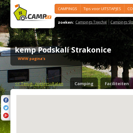
CAMPINGS
Tips voor UITSTAPJES
CO
zoeken:
Campings Tsjechië
Campings Slo
kemp Podskalí Strakonice
WWW pagina's
<<
Terug- zoekresultaten
Camping
Faciliteiten