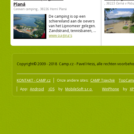
Planá
, 38223 Černá v Poš
Caravan camping , 38226 Horní Planá
De camping is op een
schiereiland aan de oevers
van het Lipnomeer gelegen.
Zandstrand, tennisbanen, ...
www pagina's
Copyright© 2009 - 2018 Camp.cz - Pavel Hess, alle rechten voorbeh
KONTAKT - CAMP.cz
Onze andere sites:
CAMP Tsjechië
TopCam
App:
Android
iOS
by
MobileSoft s.r.o
WinPhone
by
XP