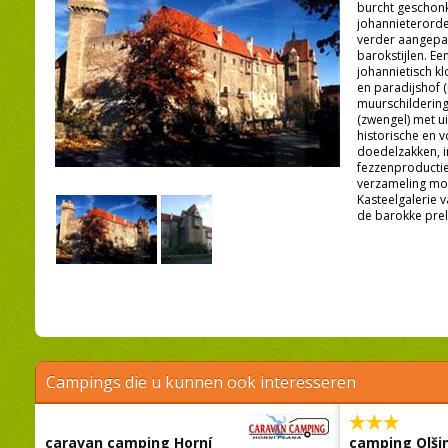
burcht geschon
johannieterorde.
verder aangepas
barokstijlen. Ee
johannietisch kl
en paradijshof 
muurschildering
(zwengel) met uit
historische en 
doedelzakken, i
fezzenproductie
verzameling mot
Kasteelgalerie 
de barokke prelat
Campings die u kunnen ook interesseren
caravan camping Horní
camping Olši