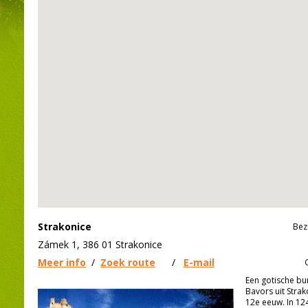
Strakonice
Bez
Zámek 1, 386 01 Strakonice
Meer info
/
Zoek route
/
E-mail
Een gotische bu
Bavors uit Stra
12e eeuw. In 12