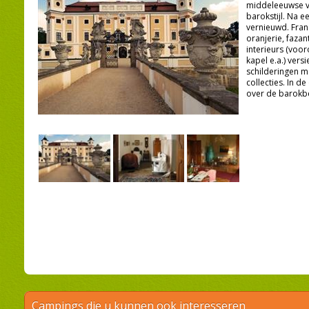
middeleeuwse v
barokstijl. Na e
vernieuwd. Frans
oranjerie, fazan
interieurs (voor
kapel e.a.) vers
schilderingen met
collecties. In d
over de barokb
Campings die u kunnen ook interesseren