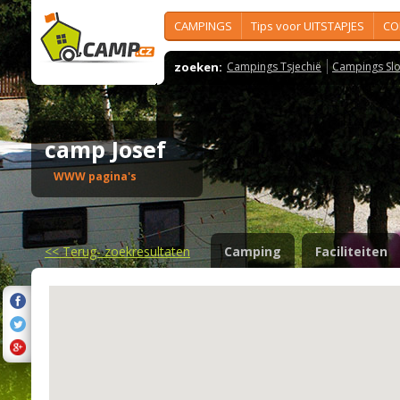
CAMPINGS
Tips voor UITSTAPJES
CO
zoeken:
Campings Tsjechië
Campings Slo
camp Josef
WWW pagina's
<<
Terug- zoekresultaten
Camping
Faciliteiten