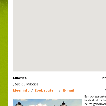
Milotice
Bez
, 696 05 Milotice
Meer info
/
Zoek route
/
E-mail
Een oorspronkel
kasteel uit de t
eeuw, gebouwd 