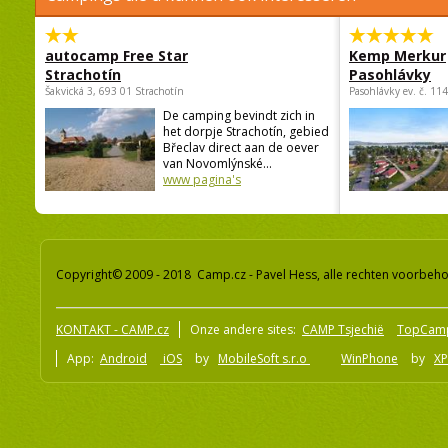
autocamp Free Star
Kemp Merkur
Strachotín
Pasohlávky
Šakvická 3, 693 01 Strachotín
Pasohlávky ev. č. 11
De camping bevindt zich in
het dorpje Strachotín, gebied
Břeclav direct aan de oever
van Novomlýnské...
www pagina's
Copyright© 2009 - 2018 Camp.cz - Pavel Hess, alle rechten voorbeh
KONTAKT - CAMP.cz
Onze andere sites:
CAMP Tsjechië
TopCam
App:
Android
iOS
by
MobileSoft s.r.o
WinPhone
by
XP