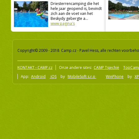
Driesterrencamping die het
hele jaar geopend is, bevindt
zich aan de voet van het
Beskydy gebergte a...
www pagina's
Copyright© 2009 - 2018 Camp.cz - Pavel Hess, alle rechten voorbeh
KONTAKT - CAMP.cz
Onze andere sites:
CAMP Tsjechië
TopCam
App:
Android
iOS
by
MobileSoft s.r.o
WinPhone
by
XP