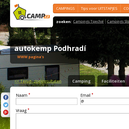
CAMPINGS
Tips voor UITSTAPJES
CO
zoeken:
Campings Tsjechië
Campings Slo
autokemp Podhradí
WWW pagina's
<<
Terug- zoekresultaten
Camping
Faciliteiten
*
*
Naam
Email
*
Vraag