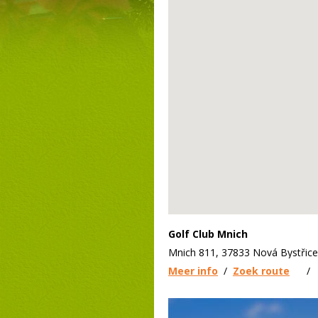
Golf Club Mnich
Mnich 811, 37833 Nová Bystřice
Meer info
/
Zoek route
/