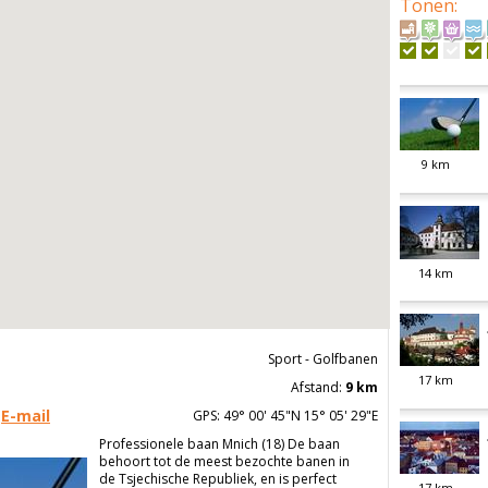
Tonen
:
9
km
14
km
Sport - Golfbanen
17
km
Afstand:
9 km
E-mail
GPS: 49° 00' 45"N 15° 05' 29"E
Professionele baan Mnich (18) De baan
behoort tot de meest bezochte banen in
de Tsjechische Republiek, en is perfect
17
km