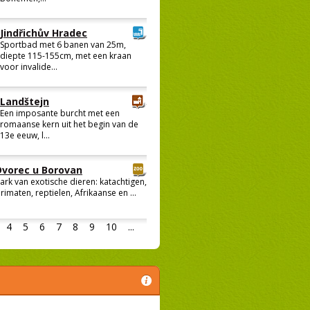
Jindřichův Hradec
Sportbad met 6 banen van 25m,
diepte 115-155cm, met een kraan
voor invalide...
Landštejn
Een imposante burcht met een
romaanse kern uit het begin van de
13e eeuw, l...
Dvorec u Borovan
ark van exotische dieren: katachtigen,
rimaten, reptielen, Afrikaanse en ...
4
5
6
7
8
9
10
...