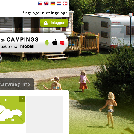
*ingelogd::
niet ingelogd
Inloggen
Aanvraag info
?