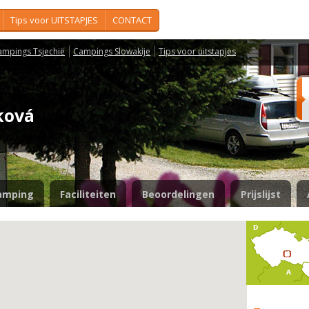
Tips voor UITSTAPJES
CONTACT
ampings Tsjechië
Campings Slowakije
Tips voor uitstapjes
íková
amping
Faciliteiten
Beoordelingen
Prijslijst