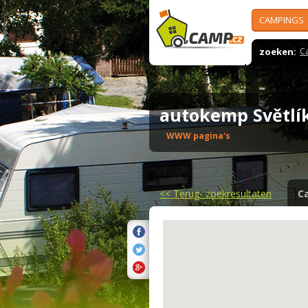
CAMPINGS
zoeken:
C
autokemp Světl
WWW pagina's
<<
Terug- zoekresultaten
C