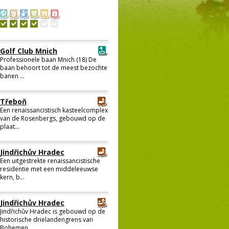
Golf Club Mnich
Professionele baan Mnich (18) De
baan behoort tot de meest bezochte
banen ...
Třeboň
Een renaissancistisch kasteelcomplex
van de Rosenbergs, gebouwd op de
plaat...
Jindřichův Hradec
Een uitgestrekte renaissancistische
residentie met een middeleeuwse
kern, b...
Jindřichův Hradec
Jindřichův Hradec is gebouwd op de
historische drielandengrens van
Bohemen,...