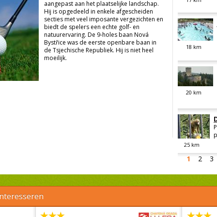
aangepast aan het plaatselijke landschap.
Hij is opgedeeld in enkele afgescheiden
secties met veel imposante vergezichten en
biedt de spelers een echte golf- en
natuurervaring. De 9-holes baan Nová
Bystřice was de eerste openbare baan in
18
km
de Tsjechische Republiek. Hij is niet heel
moeilijk.
20
km
P
p
25
km
1
2
3
interesseren