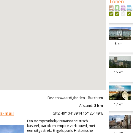
Tonen
:
8
km
15
km
Bezienswaardigheden - Burchten
17
km
Afstand:
8 km
E-mail
GPS: 49° 04' 39"N 15° 25' 49"E
Een oorspronkelijk renaissancistisch
kasteel, barok en empire verbouwd, met
een uitgestrekt Engels park. Historische
19
km