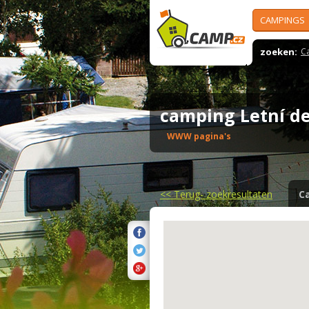
CAMPINGS
zoeken:
C
camping Letní 
WWW pagina's
<<
Terug- zoekresultaten
C