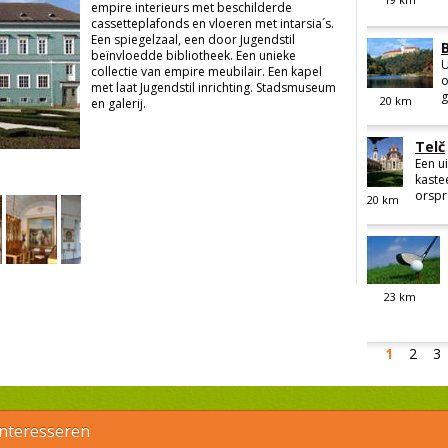
empire interieurs met beschilderde
cassetteplafonds en vloeren met intarsia´s.
Een spiegelzaal, een door Jugendstil
beïnvloedde bibliotheek. Een unieke
U
collectie van empire meubilair. Een kapel
o
met laat Jugendstil inrichting. Stadsmuseum
g
20
km
en galerij.
Telč
Een u
kaste
orspr
20
km
23
km
1
2
3
interesseren