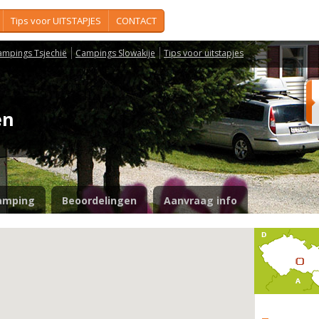
Tips voor UITSTAPJES
CONTACT
ampings Tsjechië
Campings Slowakije
Tips voor uitstapjes
den
amping
Beoordelingen
Aanvraag info