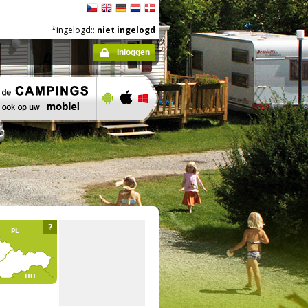
*ingelogd::
niet ingelogd
Inloggen
?