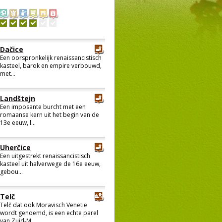
Dačice
Een oorspronkelijk renaissancistisch
kasteel, barok en empire verbouwd,
met...
Landštejn
Een imposante burcht met een
romaanse kern uit het begin van de
13e eeuw, l...
Uherčice
Een uitgestrekt renaissancistisch
kasteel uit halverwege de 16e eeuw,
gebou...
Telč
Telč dat ook Moravisch Venetië
wordt genoemd, is een echte parel
van Zuid-M...