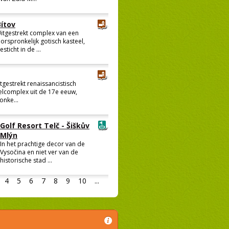
Bítov
itgestrekt complex van een
orspronkelijk gotisch kasteel,
esticht in de ...
itgestrekt renaissancistisch
elcomplex uit de 17e eeuw,
onke...
Golf Resort Telč - Šiškův
Mlýn
In het prachtige decor van de
Vysočina en niet ver van de
historische stad ...
4
5
6
7
8
9
10
...