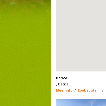
Dačice
, Dačice
Meer info
/
Zoek route
/