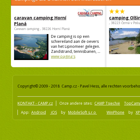
caravan camping Horní
camping Olši
Planá
, 38223 Černá v Poš
Caravan camping , 38226 Horní Planá
De camping is op een
schiereiland aan de oevers
van het Lipnomeer gelegen.
Zandstrand, tennisbanen, ...
www pagina's
Copyright© 2009 - 2018 Camp.cz - Pavel Hess, alle rechten voorbeh
KONTAKT - CAMP.cz
Onze andere sites:
CAMP Tsjechië
TopCam
App:
Android
iOS
by
MobileSoft s.r.o
WinPhone
by
XP