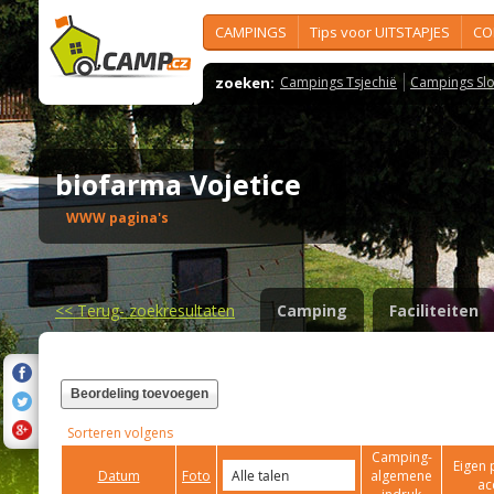
CAMPINGS
Tips voor UITSTAPJES
CO
zoeken:
Campings Tsjechië
Campings Slo
biofarma Vojetice
WWW pagina's
<<
Terug- zoekresultaten
Camping
Faciliteiten
Beordeling toevoegen
Sorteren volgens
Camping-
Eigen 
Datum
Foto
algemene
ac