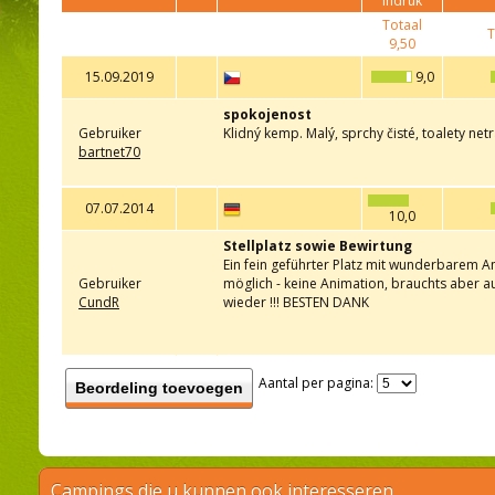
indruk
Totaal
T
9,50
15.09.2019
9,0
spokojenost
Gebruiker
Klidný kemp. Malý, sprchy čisté, toalety net
bartnet70
07.07.2014
10,0
Stellplatz sowie Bewirtung
Ein fein geführter Platz mit wunderbarem 
Gebruiker
möglich - keine Animation, brauchts aber au
CundR
wieder !!! BESTEN DANK
Aantal per pagina:
Beordeling toevoegen
Campings die u kunnen ook interesseren