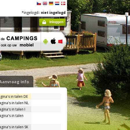
*ingelogd::
niet ingelogd
Inloggen
Aanvraag info
gina's in talen DE
agina's in talen NL
gina's in talen I
gina's in talen
gina's in talen SK