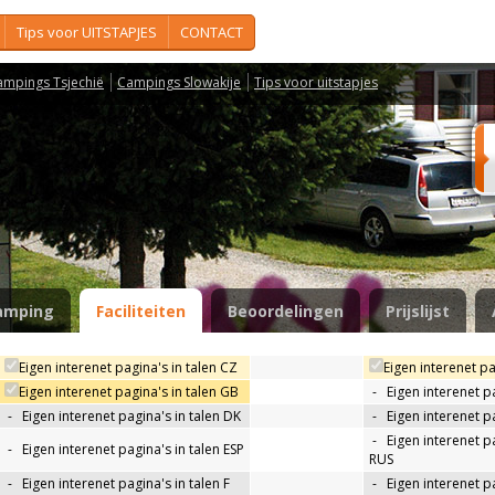
Tips voor UITSTAPJES
CONTACT
ampings Tsjechië
Campings Slowakije
Tips voor uitstapjes
amping
Faciliteiten
Beoordelingen
Prijslijst
Eigen interenet pagina's in talen CZ
Eigen interenet pa
Eigen interenet pagina's in talen GB
-
Eigen interenet p
-
Eigen interenet pagina's in talen DK
-
Eigen interenet pa
-
Eigen interenet pa
-
Eigen interenet pagina's in talen ESP
RUS
-
Eigen interenet pagina's in talen F
-
Eigen interenet pa