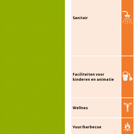
Sanitair
Faciliteiten voor
kinderen en animatie
Wellnes
Vuur/barbecue