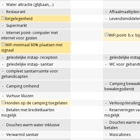
-
Water attractie (glijbaan,…)
-
Restaurant
-
Afhaalmaaltijden
Eetgelegenheid
-
Levendsmiddelen
-
Supermarkt
-
Internet point- computer met
WiFi point- b.v. bi
internet voor gasten
WiFi minimaal 80% plaatsen met
signaal
-
geleidelijke instap- reception
-
geleidelijke insta
-
geleidelijke instap- sanitair
-
WC voor gehandi
-
compleet sanitairruimte voor
gehandicapten
-
Camping bewaakt
-
Camping omheind
bewakingsdienst
-
Vurhuur kluizen
Honden op de camping toegelaten
-
Verkoop/inruiling
-
Betalen met kredietkaarten
-
Reserveringen va
mogelijk
mogelijk
-
Douches warm wat
-
Douches warm water inklusive
betalen
-
Verwarmd sanitair
-
Wascabines