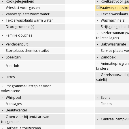
-
Kookgelegenheid
-
Koelkast voor ga
-
Vrieskist voor gasten
Vaatwasplaats ko
-
Vaatwasplaats warm water
-
Textielwasplaats
-
Textielwasplaats warm water
-
Wasmachine(s)
-
Droogtrommel(s)
-
Strijkgelegenheid
-
Kinder sanitair (
-
Familie douches
toileten lager)
-
Verchoenpult
-
Babywasruimte
-
Stortplaats chemisch toilet
-
Service plaats v
-
Speeltuin
-
Zandbak
-
Animatieprogra
-
Miniclub
kinderen
-
Gezelshapszaal (
-
Disco
satelit)
-
Programma/uitstapjes voor
volwassene
-
Whirpool
-
Sauna
-
Massages
-
Fitness
-
Beautycenter
-
Open vuur bij tent/caravan
-
Cantraal campvuu
toegestaan
-
Barbecue toegestaan