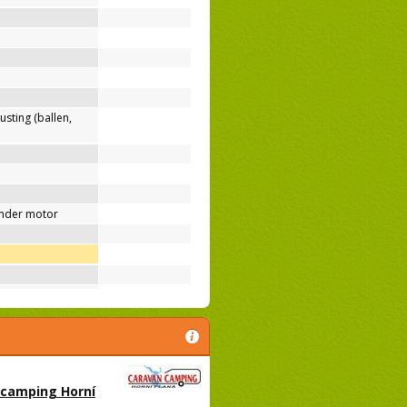
usting (ballen,
nder motor
 camping Horní