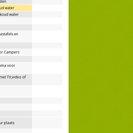
sten
ud water
 koud water
wastafels en
oor Campers
mma voor
met TV,video of
r plaats