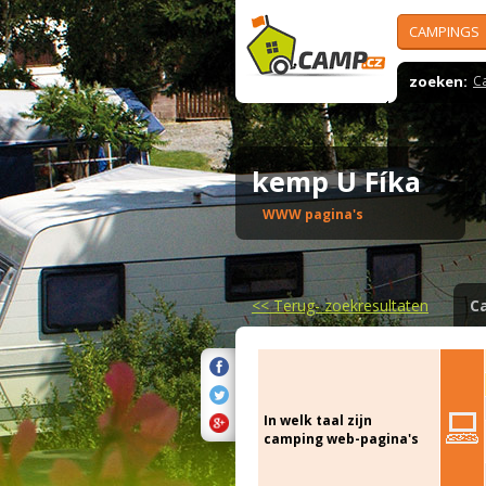
CAMPINGS
zoeken:
C
kemp U Fíka
WWW pagina's
<<
Terug- zoekresultaten
C
In welk taal zijn
camping web-pagina's