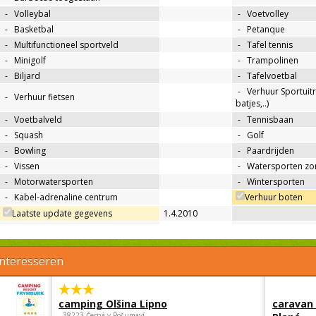
-
Volleybal
-
Voetvolley
-
Basketbal
-
Petanque
-
Multifunctioneel sportveld
-
Tafel tennis
-
Minigolf
-
Trampolinen
-
Biljard
-
Tafelvoetbal
-
Verhuur Sportuitr
-
Verhuur fietsen
batjes,..)
-
Voetbalveld
-
Tennisbaan
-
Squash
-
Golf
-
Bowling
-
Paardrijden
-
Vissen
-
Watersporten zo
-
Motorwatersporten
-
Wintersporten
-
Kabel-adrenaline centrum
Verhuur boten
Laatste update gegevens
1.4.2010
interesseren
camping Olšina Lipno
caravan
, 38223 Černá v Pošumaví