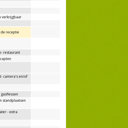
 verkrijgbaar
j de receptie
p- restaurant
capten
- camera's en/of
 gasflessen
n standplaatsen
er - extra