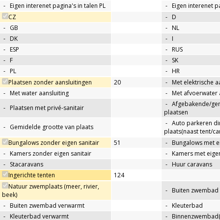
-
Eigen interenet pagina's in talen PL
-
Eigen interenet p
CZ
-
D
-
GB
-
NL
-
DK
-
I
-
ESP
-
RUS
-
F
-
SK
-
PL
-
HR
Plaatsen zonder aansluitingen
20
-
Met elektrische a
-
Met water aansluiting
-
Met afvoerwater 
-
Afgebakende/g
-
Plaatsen met privé-sanitair
plaatsen
-
Auto parkeren di
-
Gemidelde grootte van plaats
plaats(naast tent/ca
Bungalows zonder eigen sanitair
51
-
Bungalows met ei
-
Kamers zonder eigen sanitair
-
Kamers met eigen
-
Stacaravans
-
Huur caravans
Ingerichte tenten
124
Natuur zwemplaats (meer, rivier,
-
Buiten zwembad
beek)
-
Buiten zwembad verwarmt
-
Kleuterbad
-
Kleuterbad verwarmt
-
Binnenzwembad(