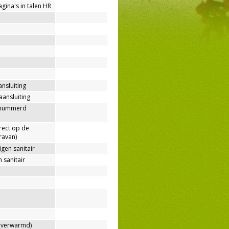
agina's in talen HR
ansluiting
aansluiting
enummerd
rect op de
ravan)
gen sanitair
 sanitair
verwarmd)