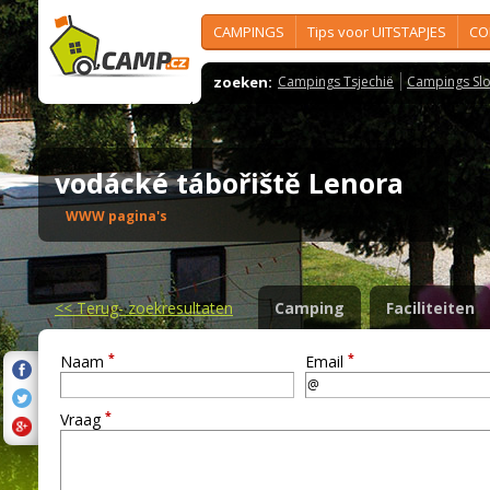
CAMPINGS
Tips voor UITSTAPJES
CO
zoeken:
Campings Tsjechië
Campings Slo
vodácké tábořiště Lenora
WWW pagina's
<<
Terug- zoekresultaten
Camping
Faciliteiten
*
*
Naam
Email
*
Vraag