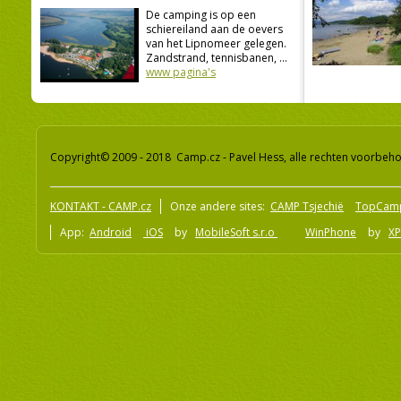
De camping is op een
schiereiland aan de oevers
van het Lipnomeer gelegen.
Zandstrand, tennisbanen, ...
www pagina's
Copyright© 2009 - 2018 Camp.cz - Pavel Hess, alle rechten voorbeh
KONTAKT - CAMP.cz
Onze andere sites:
CAMP Tsjechië
TopCam
App:
Android
iOS
by
MobileSoft s.r.o
WinPhone
by
XP