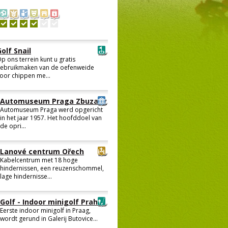
olf Snail
p ons terrein kunt u gratis
ebruikmaken van de oefenweide
oor chippen me...
Automuseum Praga Zbuzany
Automuseum Praga werd opgericht
in het jaar 1957. Het hoofddoel van
de opri...
Lanové centrum Ořech
Kabelcentrum met 18 hoge
hindernissen, een reuzenschommel,
lage hindernisse...
Golf - Indoor minigolf Praha
Eerste indoor minigolf in Praag,
wordt gerund in Galerij Butovice...