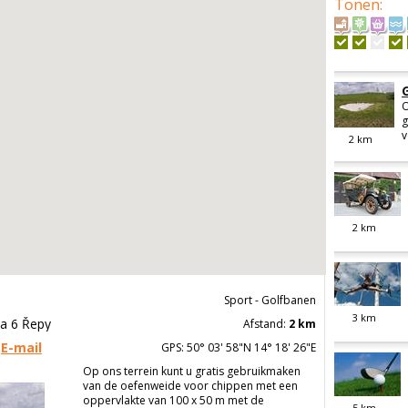
Tonen
:
G
O
g
v
2
km
2
km
Sport - Golfbanen
3
km
a 6 Řepy
Afstand:
2 km
E-mail
GPS: 50° 03' 58"N 14° 18' 26"E
Op ons terrein kunt u gratis gebruikmaken
van de oefenweide voor chippen met een
oppervlakte van 100 x 50 m met de
5
km