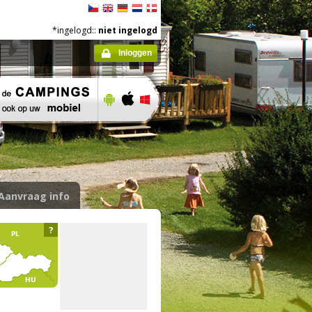
*ingelogd::
niet ingelogd
Inloggen
Aanvraag info
?