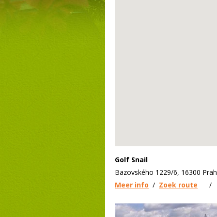
Golf Snail
Bazovského 1229/6, 16300 Prah
Meer info
/
Zoek route
/