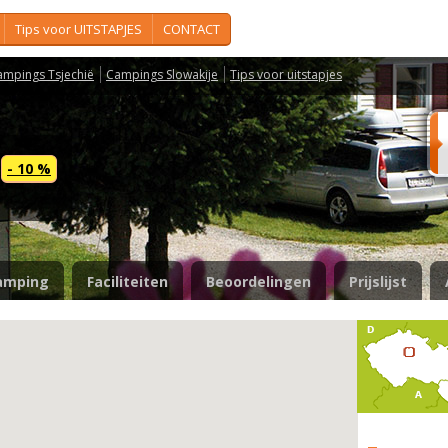
Tips voor UITSTAPJES
CONTACT
ampings Tsjechië
Campings Slowakije
Tips voor uitstapjes
s
- 10 %
amping
Faciliteiten
Beoordelingen
Prijslijst