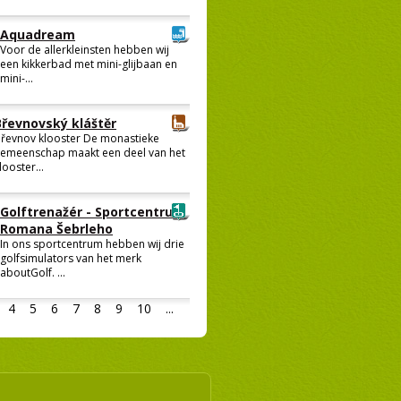
Aquadream
Voor de allerkleinsten hebben wij
een kikkerbad met mini-glijbaan en
mini-...
Břevnovský kláštěr
řevnov klooster De monastieke
emeenschap maakt een deel van het
looster...
Golftrenažér - Sportcentrum
Romana Šebrleho
In ons sportcentrum hebben wij drie
golfsimulators van het merk
aboutGolf. ...
4
5
6
7
8
9
10
...