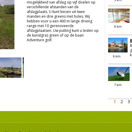
mogelijkheid van afslag op vijf doelen op
verschillende afstanden van de
afslagplaats. U kunt kiezen uit twee
manden en drie greens met holes. Wij
hebben voor u een 400 m lange driving
range met 10 gerenoveerde
6
km
afslagplaatsen. Uw putting kunt u testen op
de kunstgras green of op de baan
Adventure golf.
B
g
k
6
km
7
km
1
2
3