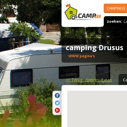
CAMPINGS
zoeken:
C
camping Drusu
WWW pagina's
<<
Terug- zoekresultaten
C