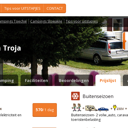
Tips voor UITSTAPJES
CONTACT
ampings Tsjechië
Campings Slowakije
Tips voor uitstapjes
m Troja
amping
Faciliteiten
Beoordelingen
Prijslijst
Buitenseizoen
570
/ 1 dag
ektriciteit en
Buitenseizoen- 2 volw.,auto, caravan
toeristenbelasting