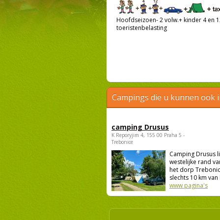
Hoofdseizoen- 2 volw.+ kinder 4 en 12
toeristenbelasting
Campings die u kunnen ook 
camping Drusus
K Reporyjim 4, 155 00 Praha 5 -
Trebonice
Camping Drusus li
westelijke rand va
het dorp Trebonic
slechts 10 km van 
www pagina's