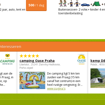
500
/ 1 dag
 jaar, auto, tent en
Buitenseizoen- 2 volw.+ kinder 4 en 
toeristenbelasting
interesseren
camping Oase Praha
kemp Dě
Libeňská , 25241 Zlatníky-Hodkovice,
Polabí , 405
Praha-západ
gt aan de
De camping ligt 5 km ten
n Praag, in
zuiden van Praag (15 km
e, op
vanaf het centrum) in een
he...
heel rustige omgeving. Er...
www pagina's