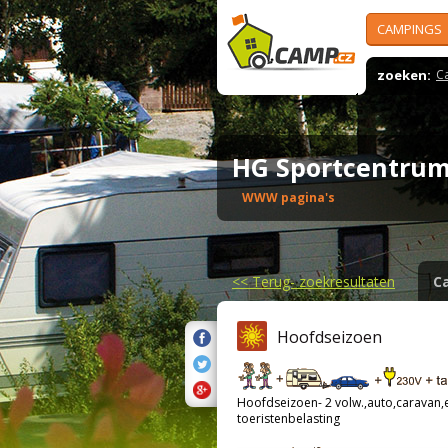
CAMPINGS
zoeken:
C
HG Sportcentru
WWW pagina's
<<
Terug- zoekresultaten
C
Hoofdseizoen
Hoofdseizoen- 2 volw.,auto,caravan,el
toeristenbelasting