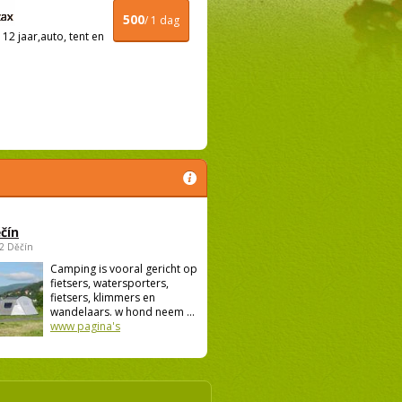
500
/ 1 dag
12 jaar,auto, tent en
čín
02 Děčín
Camping is vooral gericht op
fietsers, watersporters,
fietsers, klimmers en
wandelaars. w hond neem ...
www pagina's