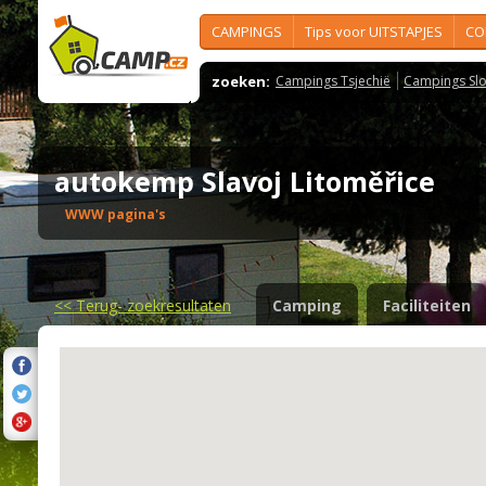
CAMPINGS
Tips voor UITSTAPJES
CO
zoeken:
Campings Tsjechië
Campings Slo
autokemp Slavoj Litoměřice
WWW pagina's
<<
Terug- zoekresultaten
Camping
Faciliteiten