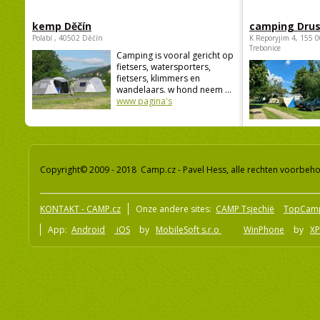
kemp Děčín
camping Dru
Polabí , 40502 Děčín
K Reporyjim 4, 155 0
Trebonice
Camping is vooral gericht op
fietsers, watersporters,
fietsers, klimmers en
wandelaars. w hond neem ...
www pagina's
Copyright© 2009 - 2018 Camp.cz - Pavel Hess, alle rechten voorbeh
KONTAKT - CAMP.cz
Onze andere sites:
CAMP Tsjechië
TopCam
App:
Android
iOS
by
MobileSoft s.r.o
WinPhone
by
XP