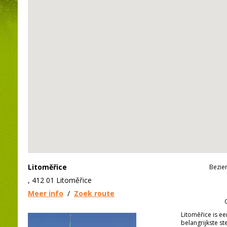
Litoměřice
Bezie
, 412 01 Litoměřice
Meer info
/
Zoek route
Litoměřice is e
belangrijkste s