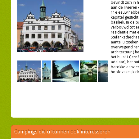
bevindt zich in
aan de rivieren 
11e eeuw hebbe
kapittel gestic
basiliek. In de b
verbouwd tot ee
residentie met e
Stefankathedraa
aantal uitsteke
overwegend ren
architectuur ( h
het huis U Černé
adelaar), het hui
barokke aanzien
hoofdzakelijk 
...
Campings die u kunnen ook interesseren