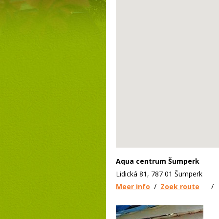
Aqua centrum Šumperk
Lidická 81, 787 01 Šumperk
Meer info
/
Zoek route
/