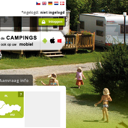
*ingelogd::
niet ingelogd
Inloggen
Aanvraag info
?