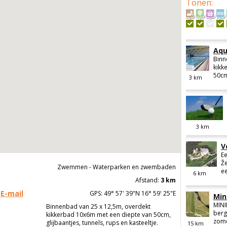
Tonen
:
Aqu
Binn
kikk
50cm,
3
km
3
km
V
Ee
Že
Zwemmen - Waterparken en zwembaden
ee
6
km
Afstand:
3 km
E-mail
GPS: 49° 57' 39"N 16° 59' 25"E
Min
MINI
Binnenbad van 25 x 12,5m, overdekt
berg
kikkerbad 10x6m met een diepte van 50cm,
zomer
glijbaantjes, tunnels, rups en kasteeltje.
15
km