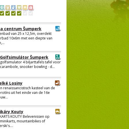
a centrum Šumperk
enbad van 25 x 12,5m, overdekt
erbad 10x6m met een diepte van
...
Golfsimulátor Šumperk
golfsimulator 4 biljarttafels tafel voor
carambole, snooker bowling - d...
elké Losiny
n renaissancistisch kasteel van de
rotíns uit het einde van de 16e
uw...
ikáry Kouty
KARTS KOUTY Belevenissen op
minikarts, mountainbikes of
ski's....