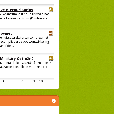
vé c. Proud Karlov
ouwcentrum, dat houder is van het
erk Lanové centrum (Klimtouwcen...
Sovinec
en uitgestrekt fortencomplex met
gecompliceerde bouwontwikkeling
anaf de ...
Minikáry Ostružná
Mountainbikes Ostružná Een unieke
attractie, niet alleen voor kinderen, is
...
4
5
6
7
8
9
10
...