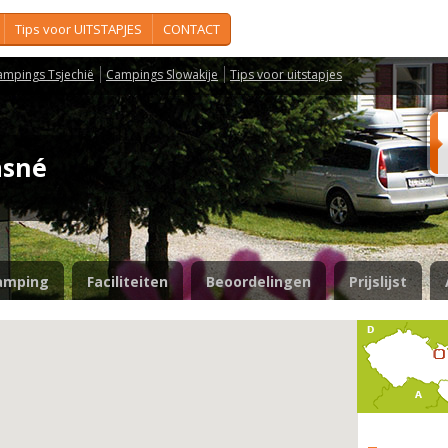
Tips voor UITSTAPJES
CONTACT
ampings Tsjechië
Campings Slowakije
Tips voor uitstapjes
ásné
amping
Faciliteiten
Beoordelingen
Prijslijst