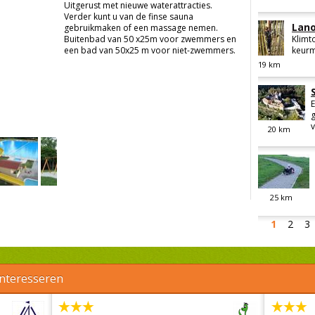
Uitgerust met nieuwe waterattracties.
Verder kunt u van de finse sauna
Lano
gebruikmaken of een massage nemen.
Buitenbad van 50 x25m voor zwemmers en
Klimt
een bad van 50x25 m voor niet-zwemmers.
keurm
19
km
E
v
20
km
25
km
1
2
3
interesseren