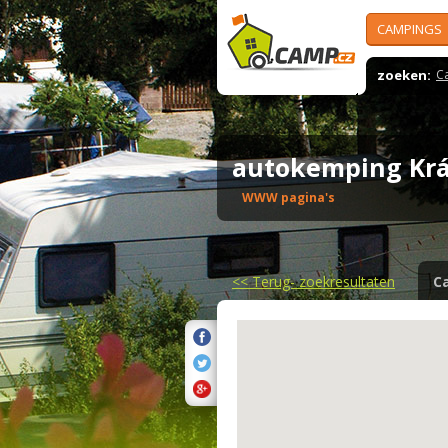
CAMPINGS
zoeken:
C
autokemping Kr
WWW pagina's
<<
Terug- zoekresultaten
C