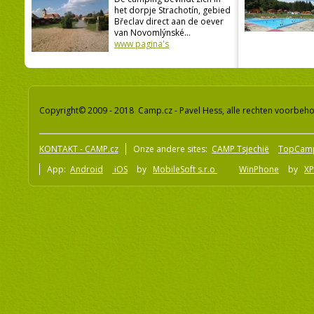
het dorpje Strachotín, gebied
Břeclav direct aan de oever
van Novomlýnské...
www pagina's
Copyright© 2009 - 2018 Camp.cz - Pavel Hess, alle rechten voorbeh
KONTAKT - CAMP.cz
Onze andere sites:
CAMP Tsjechië
TopCam
App:
Android
iOS
by
MobileSoft s.r.o
WinPhone
by
XP