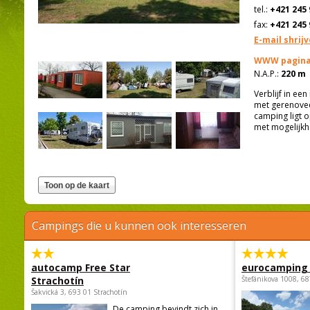
tel.:
+421 245 
fax:
+421 245 
E-mail shrij
WWW pagina
N.A.P.:
220 m
Verblijf in ee
met gerenoveer
camping ligt 
met mogelijkh
Campings die u kunnen ook interesseren
autocamp Free Star
eurocamping 
Strachotín
Štefánikova 1008, 68
Šakvická 3, 693 01 Strachotín
De camping bevindt zich in