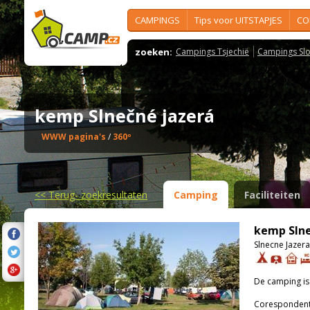
CAMPINGS
Tips voor UITSTAPJES
CO
zoeken:
Campings Tsjechië
Campings Slo
kemp Slnečné jazerá
WWW pagina's
/
360º
<<
Terug- zoekresultaten
Camping
Faciliteiten
kemp Slne
Slnecne Jazera
De camping i
Corespondenti