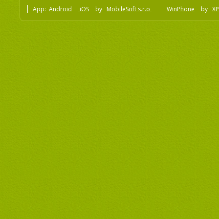
App:
Android
iOS
by
MobileSoft s.r.o
WinPhone
by
XP