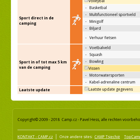
Volleybal
-
Basketbal
-
Multifunctioneel sportveld
Sport direct in de
-
Minigolf
camping
-
Biljard
-
Verhuur fietsen
-
Voetbalveld
-
Squash
-
Bowling
Sport in of tot max 5 km
van de camping
Vissen
-
Motorwatersporten
-
Kabel-adrenaline centrum
Laatste update gegevens
Laatste update
Copyright© 2009 - 2018 Camp.cz - Pavel Hess, alle rechten voorbeh
KONTAKT - CAMP.cz
Onze andere sites:
CAMP Tsjechië
TopCam