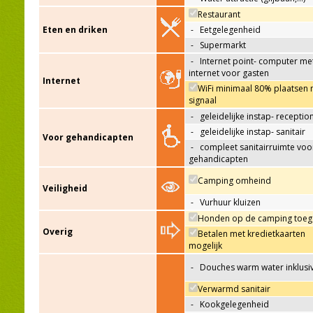
Restaurant
Eten en driken
-
Eetgelegenheid
-
Supermarkt
-
Internet point- computer me
internet voor gasten
Internet
WiFi minimaal 80% plaatsen 
signaal
-
geleidelijke instap- receptio
-
geleidelijke instap- sanitair
Voor gehandicapten
-
compleet sanitairruimte voo
gehandicapten
Camping omheind
Veiligheid
-
Vurhuur kluizen
Honden op de camping toeg
Overig
Betalen met kredietkaarten
mogelijk
-
Douches warm water inklusi
Verwarmd sanitair
-
Kookgelegenheid