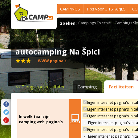
CAMPINGS
Tips voor UITSTAPJES
CO
zoeken:
Campings Tsjechië
Campings Slo
autocamping Na Špici
WWW pagina's
<<
Terug- zoekresultaten
Camping
Faciliteiten
Eigen interenet pagina's in ta
Eigen interenet pagina's in t
Eigen interenet pagina's in ta
In welk taal zijn
camping web-pagina's
-
Eigen interenet pagina's in t
Eigen interenet pagina's in ta
-
Eigen interenet pagina's in t