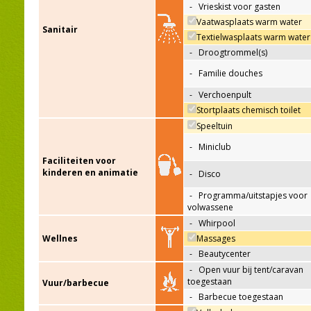
-
Vrieskist voor gasten
Vaatwasplaats warm water
Sanitair
Textielwasplaats warm water
-
Droogtrommel(s)
-
Familie douches
-
Verchoenpult
Stortplaats chemisch toilet
Speeltuin
-
Miniclub
Faciliteiten voor
kinderen en animatie
-
Disco
-
Programma/uitstapjes voor
volwassene
-
Whirpool
Wellnes
Massages
-
Beautycenter
-
Open vuur bij tent/caravan
toegestaan
Vuur/barbecue
-
Barbecue toegestaan