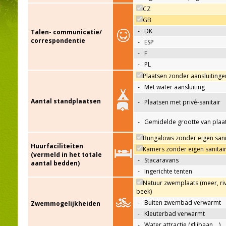
CZ
GB
-
DK
Talen- communicatie/
correspondentie
-
ESP
-
F
-
PL
Plaatsen zonder aansluitinge
-
Met water aansluiting
Aantal standplaatsen
-
Plaatsen met privé-sanitair
-
Gemidelde grootte van plaa
Bungalows zonder eigen sani
Huurfaciliteiten
Kamers zonder eigen sanitai
(vermeld in het totale
-
Stacaravans
aantal bedden)
-
Ingerichte tenten
Natuur zwemplaats (meer, riv
beek)
-
Buiten zwembad verwarmt
Zwemmogelijkheiden
-
Kleuterbad verwarmt
-
Water attractie (glijbaan,…)