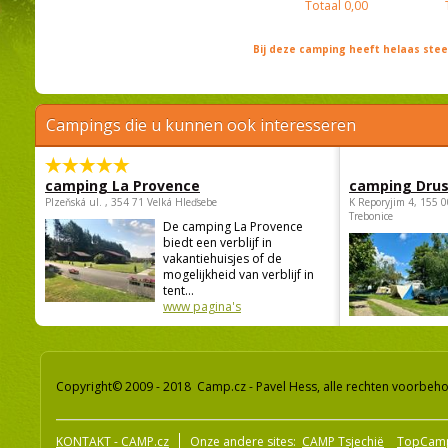
Totaal
0,00
Bij deze camping heeft helaas st
Campings die u kunnen ook interesseren
camping La Provence
camping Dru
Plzeňská ul. , 354 71 Velká Hleďsebe
K Reporyjim 4, 155 0
Trebonice
De camping La Provence
biedt een verblijf in
vakantiehuisjes of de
mogelijkheid van verblijf in
tent...
www pagina's
Copyright© 2009 - 2018 Camp.cz - Pavel Hess, alle rechten voorbeh
KONTAKT - CAMP.cz
Onze andere sites:
CAMP Tsjechië
TopCam