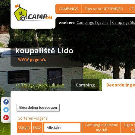
CAMPINGS
Tips voor UITSTAPJES
CO
zoeken:
Campings Tsjechië
Campings Slo
koupaliště Lido
WWW pagina's
<<
Terug- zoekresultaten
Camping
Beoordeling
Beordeling toevoegen
Sorteren volgens
Camping-algemene
Eigen 
Datum
Foto
indruk
ac