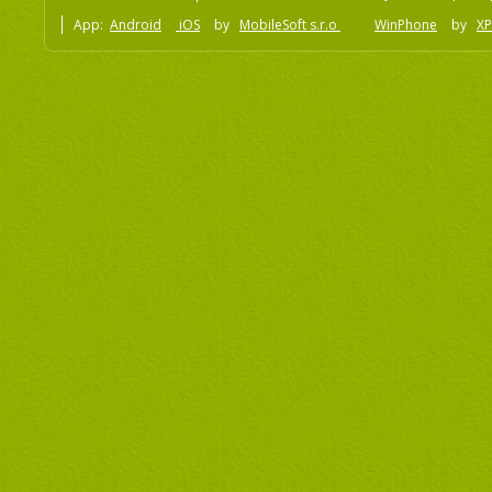
App:
Android
iOS
by
MobileSoft s.r.o
WinPhone
by
XP