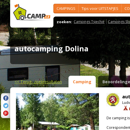
CAMPINGS
Tips voor UITSTAPJES
CO
zoeken:
Campings Tsjechië
Campings Slo
autocamping Dolina
<<
Terug- zoekresultaten
Camping
Beoordeling
au
Ludv
De camping i
Corespondenti