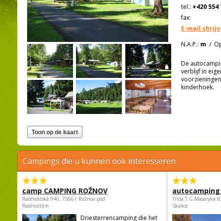
tel.:
+420 554 
fax:
E-mail shrij
N.A.P.:
m
/
Op
De autocampin
verblijf in ei
voorzieningen
kinderhoek.
Campings die u kunnen ook interesseren
camp CAMPING ROŽNOV
autocamping
Radhošťská 940, 75661 Rožnov pod
Třída.T.G.Masaryka 
Radhoštěm
Skalice
Driesterrencamping die het