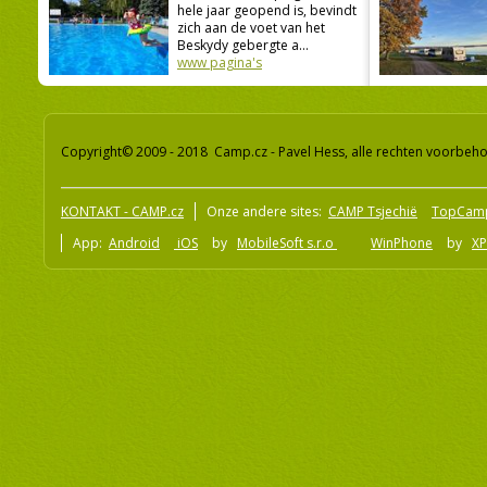
hele jaar geopend is, bevindt
zich aan de voet van het
Beskydy gebergte a...
www pagina's
Copyright© 2009 - 2018 Camp.cz - Pavel Hess, alle rechten voorbeh
KONTAKT - CAMP.cz
Onze andere sites:
CAMP Tsjechië
TopCam
App:
Android
iOS
by
MobileSoft s.r.o
WinPhone
by
XP