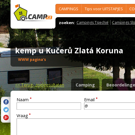
CAMPINGS
Tips voor UITSTAPJES
CO
zoeken:
Campings Tsjechië
Campings Slo
kemp u Kučerů Zlatá Koruna
WWW pagina's
<<
Terug- zoekresultaten
Camping
Beoordeling
*
*
Naam
Email
*
Vraag