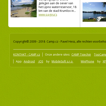
gelegen aan de oever van
het Lipno waterreservoir, 18
km van de stad Krumlov in...
www pagina's
Copyright© 2009 - 2018 Camp.cz - Pavel Hess, alle rechten voorbeh
KONTAKT - CAMP.cz
Onze andere sites:
CAMP Tsjechië
TopCam
App:
Android
iOS
by
MobileSoft s.r.o
WinPhone
by
XP