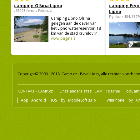
camping Olšina Lipno
camping Fry
, 38223 Černá v Pošumaví
Lipno
Frymburk 184, 3827
Camping Lipno Olšina
gelegen aan de oever van
het Lipno waterreservoir, 18
km van de stad Krumlov in...
www pagina's
Copyright© 2009 - 2018 Camp.cz - Pavel Hess, alle rechten voorbeh
KONTAKT - CAMP.cz
Onze andere sites:
CAMP Tsjechië
TopCam
App:
Android
iOS
by
MobileSoft s.r.o
WinPhone
by
XP