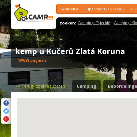
CAMPINGS
Tips voor UITSTAPJES
CO
zoeken:
Campings Tsjechië
Campings Slo
kemp u Kučerů Zlatá Koruna
WWW pagina's
<<
Terug- zoekresultaten
Camping
Beoordeling