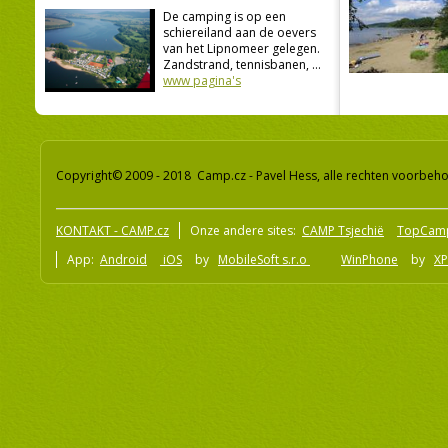
De camping is op een
schiereiland aan de oevers
van het Lipnomeer gelegen.
Zandstrand, tennisbanen, ...
www pagina's
Copyright© 2009 - 2018 Camp.cz - Pavel Hess, alle rechten voorbeh
KONTAKT - CAMP.cz
Onze andere sites:
CAMP Tsjechië
TopCam
App:
Android
iOS
by
MobileSoft s.r.o
WinPhone
by
XP