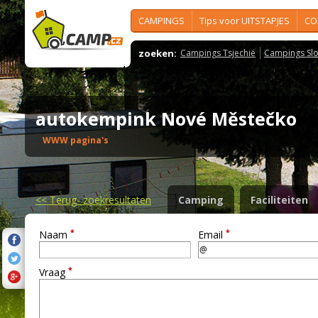
CAMPINGS
Tips voor UITSTAPJES
CO
zoeken:
Campings Tsjechië
Campings Slo
autokempink Nové Městečko
WWW pagina's
<<
Terug- zoekresultaten
Camping
Faciliteiten
*
*
Naam
Email
*
Vraag