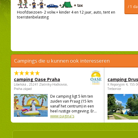
/ 1 d
Hoofdseizoen- 2 volw.+ kinder 4 en 12 jaar, auto, tent en
toeristenbelasting
Campings die u kunnen ook interesseren
camping Oase Praha
camping Dru
Libeňská , 25241 Zlatníky-Hodkovice,
K Reporyjim 4, 155 0
Praha-západ
Trebonice
De camping ligt 5 km ten
zuiden van Praag (15 km
vanaf het centrum) in een
heel rustige omgeving. Er...
www pagina's