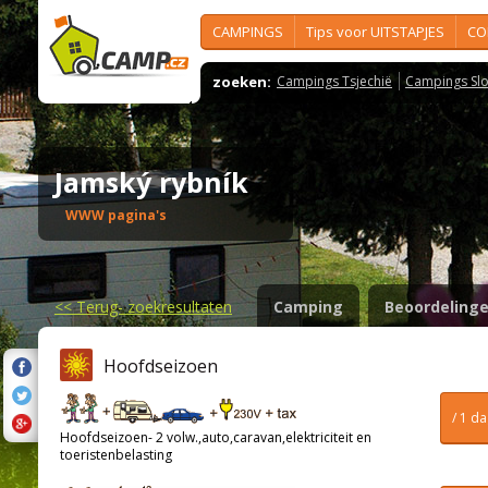
CAMPINGS
Tips voor UITSTAPJES
CO
zoeken:
Campings Tsjechië
Campings Slo
Jamský rybník
WWW pagina's
<<
Terug- zoekresultaten
Camping
Beoordeling
Hoofdseizoen
/ 1 d
Hoofdseizoen- 2 volw.,auto,caravan,elektriciteit en
toeristenbelasting