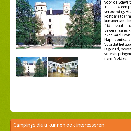
voor de Schwarz
19e eeuw een p
verbouwing. His
kostbare toenmal
kunstverzameli
(ridderzaal, emp
gewerengang, ka
over Karel I vo
Napoleontische 
Voordat het stu
is gevuld, bevon
vooruitspringe
rivier Moldau.
Campings die u kunnen ook interesseren