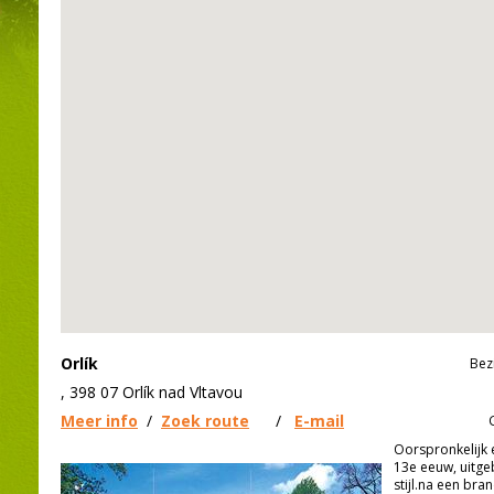
Orlík
Bez
, 398 07 Orlík nad Vltavou
Meer info
/
Zoek route
/
E-mail
Oorspronkelijk 
13e eeuw, uitge
stijl.na een bra