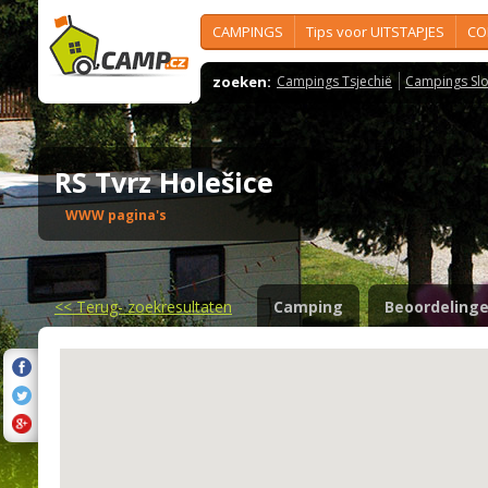
CAMPINGS
Tips voor UITSTAPJES
CO
zoeken:
Campings Tsjechië
Campings Slo
RS Tvrz Holešice
WWW pagina's
<<
Terug- zoekresultaten
Camping
Beoordeling