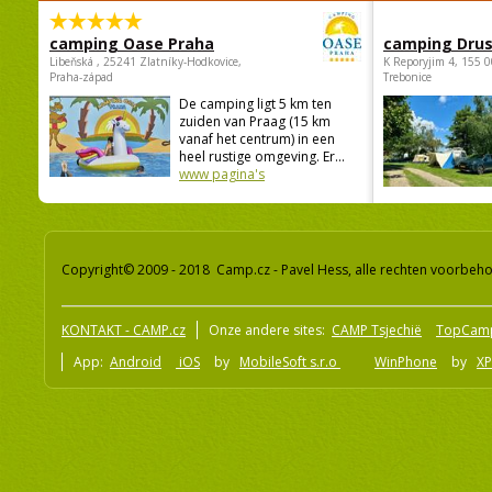
camping Oase Praha
camping Dru
Libeňská , 25241 Zlatníky-Hodkovice,
K Reporyjim 4, 155 0
Praha-západ
Trebonice
De camping ligt 5 km ten
zuiden van Praag (15 km
vanaf het centrum) in een
heel rustige omgeving. Er...
www pagina's
Copyright© 2009 - 2018 Camp.cz - Pavel Hess, alle rechten voorbeh
KONTAKT - CAMP.cz
Onze andere sites:
CAMP Tsjechië
TopCam
App:
Android
iOS
by
MobileSoft s.r.o
WinPhone
by
XP