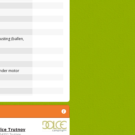
usting (ballen,
nder motor
lce Trutnov
 54101 Trutnov