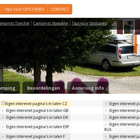
Tips voor UITSTAPJES
CONTACT
ampings Tsjechië
Campings Slowakije
Tips voor uitstapjes
n
amping
Beoordelingen
Aanvraag info
Eigen interenet pagina's in talen CZ
-
Eigen interenet p
-
Eigen interenet pagina's in talen GB
-
Eigen interenet p
-
Eigen interenet pagina's in talen DK
-
Eigen interenet pa
-
Eigen interenet pa
-
Eigen interenet pagina's in talen ESP
RUS
-
Eigen interenet pagina's in talen F
-
Eigen interenet pa