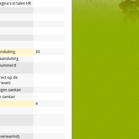
agina's in talen HR
nsluiting
30
aansluiting
enummerd
rect op de
ravan)
gen sanitair
 sanitair
4
verwarmd)