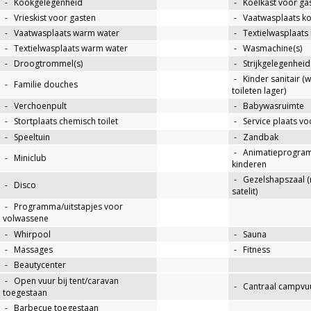
-
Kookgelegenheid
-
Koelkast voor ga
-
Vrieskist voor gasten
-
Vaatwasplaats k
-
Vaatwasplaats warm water
-
Textielwasplaats
-
Textielwasplaats warm water
-
Wasmachine(s)
-
Droogtrommel(s)
-
Strijkgelegenheid
-
Kinder sanitair (
-
Familie douches
toileten lager)
-
Verchoenpult
-
Babywasruimte
-
Stortplaats chemisch toilet
-
Service plaats v
-
Speeltuin
-
Zandbak
-
Animatieprogra
-
Miniclub
kinderen
-
Gezelshapszaal (
-
Disco
satelit)
-
Programma/uitstapjes voor
volwassene
-
Whirpool
-
Sauna
-
Massages
-
Fitness
-
Beautycenter
-
Open vuur bij tent/caravan
-
Cantraal campvuu
toegestaan
-
Barbecue toegestaan