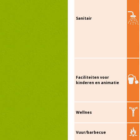
Sanitair
Faciliteiten voor
kinderen en animatie
Wellnes
Vuur/barbecue