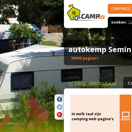
CAMPINGS
zoeken:
C
autokemp Semí
WWW pagina's
<<
Terug- zoekresultaten
C
In welk taal zijn
camping web-pagina's