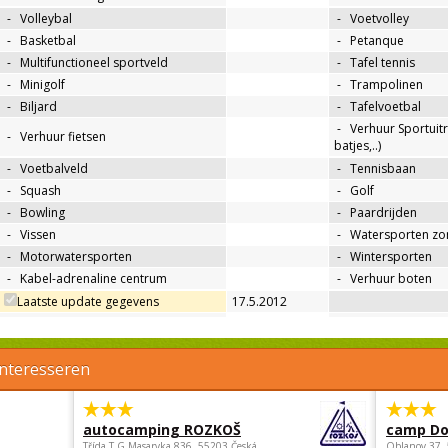
-
Volleybal
-
Voetvolley
-
Basketbal
-
Petanque
-
Multifunctioneel sportveld
-
Tafel tennis
-
Minigolf
-
Trampolinen
-
Biljard
-
Tafelvoetbal
-
Verhuur Sportuitr
-
Verhuur fietsen
batjes,..)
-
Voetbalveld
-
Tennisbaan
-
Squash
-
Golf
-
Bowling
-
Paardrijden
-
Vissen
-
Watersporten zo
-
Motorwatersporten
-
Wintersporten
-
Kabel-adrenaline centrum
-
Verhuur boten
Laatste update gegevens
17.5.2012
interesseren
autocamping ROZKOŠ
camp Do
Třída.T.G.Masaryka 836, 55203 Česká
Oblanov 37,