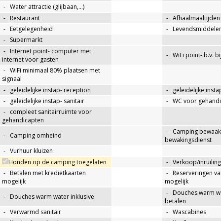
-
Water attractie (glijbaan,…)
-
Restaurant
-
Afhaalmaaltijden
-
Eetgelegenheid
-
Levendsmiddelen
-
Supermarkt
-
Internet point- computer met
-
WiFi point- b.v. b
internet voor gasten
-
WiFi minimaal 80% plaatsen met
signaal
-
geleidelijke instap- reception
-
geleidelijke insta
-
geleidelijke instap- sanitair
-
WC voor gehandi
-
compleet sanitairruimte voor
gehandicapten
-
Camping bewaakt
-
Camping omheind
bewakingsdienst
-
Vurhuur kluizen
Honden op de camping toegelaten
-
Verkoop/inruiling
-
Betalen met kredietkaarten
-
Reserveringen va
mogelijk
mogelijk
-
Douches warm wat
-
Douches warm water inklusive
betalen
-
Verwarmd sanitair
-
Wascabines