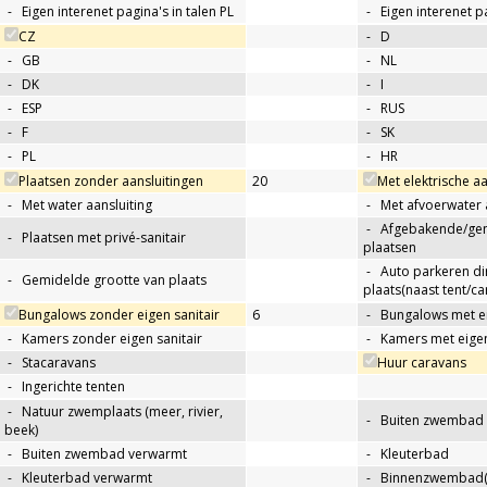
-
Eigen interenet pagina's in talen PL
-
Eigen interenet p
CZ
-
D
-
GB
-
NL
-
DK
-
I
-
ESP
-
RUS
-
F
-
SK
-
PL
-
HR
Plaatsen zonder aansluitingen
20
Met elektrische aa
-
Met water aansluiting
-
Met afvoerwater 
-
Afgebakende/g
-
Plaatsen met privé-sanitair
plaatsen
-
Auto parkeren di
-
Gemidelde grootte van plaats
plaats(naast tent/ca
Bungalows zonder eigen sanitair
6
-
Bungalows met ei
-
Kamers zonder eigen sanitair
-
Kamers met eigen
-
Stacaravans
Huur caravans
-
Ingerichte tenten
-
Natuur zwemplaats (meer, rivier,
-
Buiten zwembad
beek)
-
Buiten zwembad verwarmt
-
Kleuterbad
-
Kleuterbad verwarmt
-
Binnenzwembad(