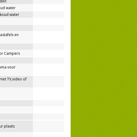
sten
oud water
 koud water
wastafels en
oor Campers
mma voor
met TV,video of
r plaats