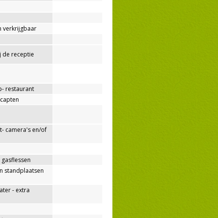
 verkrijgbaar
ij de receptie
p- restaurant
capten
- camera's en/of
 gasflessen
n standplaatsen
er - extra