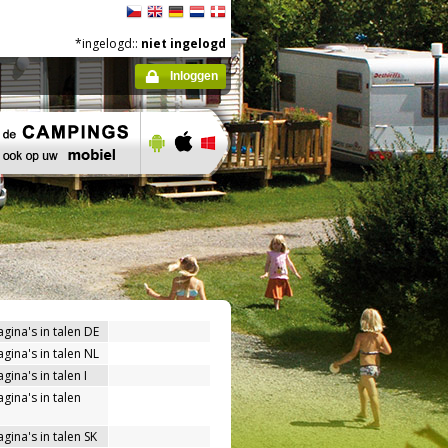
*ingelogd::
niet ingelogd
Inloggen
agina's in talen DE
agina's in talen NL
gina's in talen I
gina's in talen
gina's in talen SK