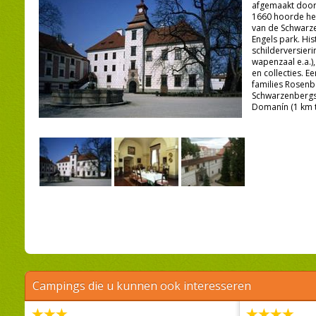
afgemaakt door 
1660 hoorde het
van de Schwarz
Engels park. His
schilderversier
wapenzaal e.a.),
en collecties. E
families Rosen
Schwarzenbergs
Domanín (1 km t
Campings die u kunnen ook interesseren