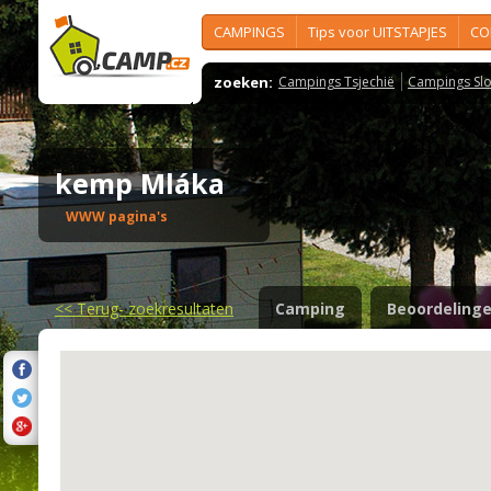
CAMPINGS
Tips voor UITSTAPJES
CO
zoeken:
Campings Tsjechië
Campings Slo
kemp Mláka
WWW pagina's
<<
Terug- zoekresultaten
Camping
Beoordeling