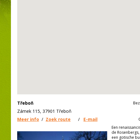
Třeboň
Bez
Zámek 115, 37901 Třeboň
Meer info
/
Zoek route
/
E-mail
Een renaissanci
de Rosenbergs,
een gotische bu