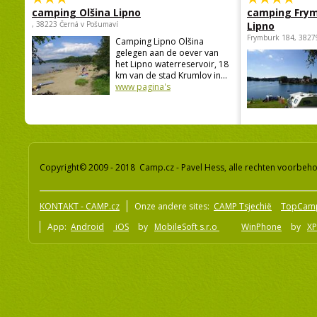
camping Olšina Lipno
camping Fry
, 38223 Černá v Pošumaví
Lipno
Frymburk 184, 3827
Camping Lipno Olšina
gelegen aan de oever van
het Lipno waterreservoir, 18
km van de stad Krumlov in...
www pagina's
Copyright© 2009 - 2018 Camp.cz - Pavel Hess, alle rechten voorbeh
KONTAKT - CAMP.cz
Onze andere sites:
CAMP Tsjechië
TopCam
App:
Android
iOS
by
MobileSoft s.r.o
WinPhone
by
XP