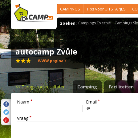
CAMPINGS
Tips voor UITSTAPJES
CO
zoeken:
Campings Tsjechië
Campings Slo
autocamp Zvůle
WWW pagina's
<<
Terug- zoekresultaten
Camping
Faciliteiten
*
*
Naam
Email
*
Vraag