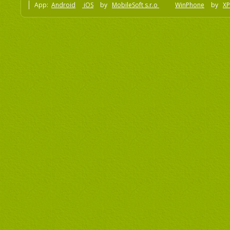
App:
Android
iOS
by
MobileSoft s.r.o
WinPhone
by
XP