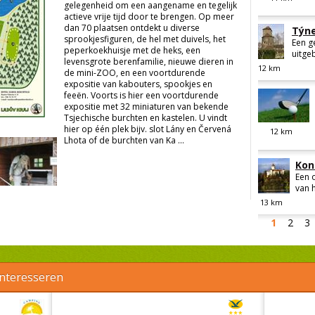
gelegenheid om een aangename en tegelijk
actieve vrije tijd door te brengen. Op meer
dan 70 plaatsen ontdekt u diverse
Týne
sprookjesfiguren, de hel met duivels, het
Een g
peperkoekhuisje met de heks, een
uitge
levensgrote berenfamilie, nieuwe dieren in
12
km
de mini-ZOO, en een voortdurende
expositie van kabouters, spookjes en
feeën. Voorts is hier een voortdurende
expositie met 32 miniaturen van bekende
Tsjechische burchten en kastelen. U vindt
hier op één plek bijv. slot Lány en Červená
12
km
Lhota of de burchten van Ka ...
Kon
Een 
van h
13
km
1
2
3
interesseren