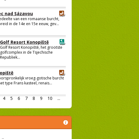
c nad Sázavou
edeelte van een romaanse burcht,
breid in de 14e en 15e eeuw, gev...
Golf Resort Konopiště
Golf Resort Konopiště, het grootste
golfcomplex in de Tsjechische
Republiek...
opiště
oorspronkelijk vroeg-gotische burcht
et type Frans kasteel, renais...
4
5
6
7
8
9
10
...