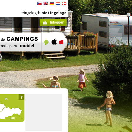
*ingelogd::
niet ingelogd
Inloggen
?