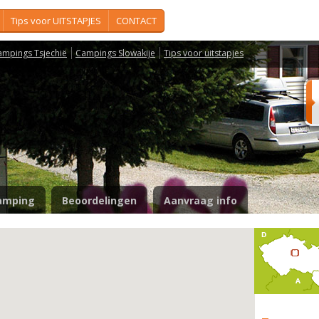
Tips voor UITSTAPJES
CONTACT
ampings Tsjechië
Campings Slowakije
Tips voor uitstapjes
amping
Beoordelingen
Aanvraag info