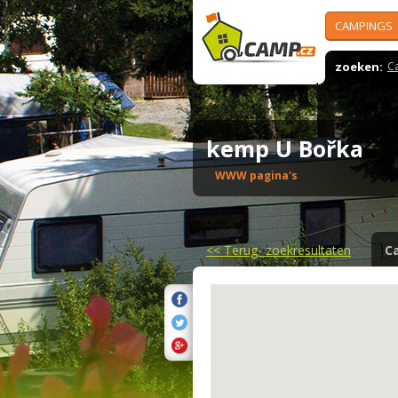
CAMPINGS
zoeken:
C
kemp U Bořka
WWW pagina's
<<
Terug- zoekresultaten
C