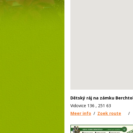
Dětský ráj na zámku Berchto
Vidovice 136 , 251 63
Meer info
/
Zoek route
/