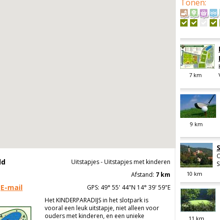
Tonen
:
7
km
9
km
O
ld
Uitstapjes - Uitstapjes met kinderen
S
10
km
Afstand:
7 km
E-mail
GPS: 49° 55' 44"N 14° 39' 59"E
Het KINDERPARADIJS in het slotpark is
vooral een leuk uitstapje, niet alleen voor
ouders met kinderen, en een unieke
11
km