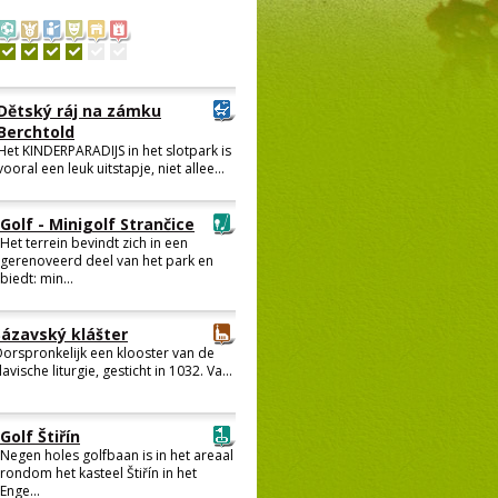
Dětský ráj na zámku
Berchtold
Het KINDERPARADIJS in het slotpark is
vooral een leuk uitstapje, niet allee...
Golf - Minigolf Strančice
Het terrein bevindt zich in een
gerenoveerd deel van het park en
biedt: min...
Sázavský klášter
orspronkelijk een klooster van de
lavische liturgie, gesticht in 1032. Va...
Golf Štiřín
Negen holes golfbaan is in het areaal
rondom het kasteel Štiřín in het
Enge...