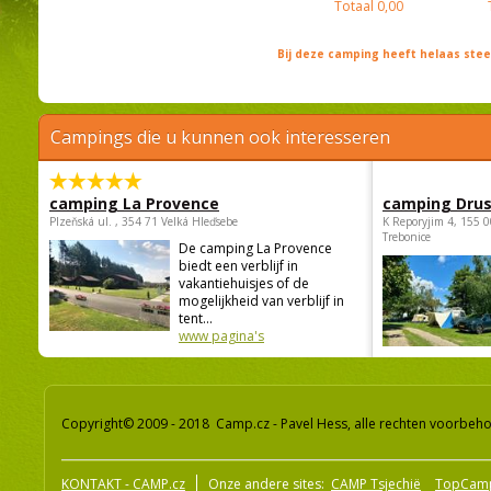
Totaal
0,00
Bij deze camping heeft helaas st
Campings die u kunnen ook interesseren
camping La Provence
camping Dru
Plzeňská ul. , 354 71 Velká Hleďsebe
K Reporyjim 4, 155 0
Trebonice
De camping La Provence
biedt een verblijf in
vakantiehuisjes of de
mogelijkheid van verblijf in
tent...
www pagina's
Copyright© 2009 - 2018 Camp.cz - Pavel Hess, alle rechten voorbeh
KONTAKT - CAMP.cz
Onze andere sites:
CAMP Tsjechië
TopCam