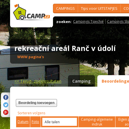
CAMPINGS
Tips voor UITSTAPJES
CO
zoeken:
Campings Tsjechië
Campings Slo
rekreační areál Ranč v údolí
WWW pagina's
<<
Terug- zoekresultaten
Camping
Beoordeling
Beordeling toevoegen
Sorteren volgens
Camping-algemene
Eigen 
Datum
Foto
indruk
ac