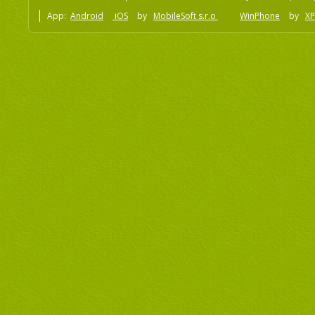
App:
Android
iOS
by
MobileSoft s.r.o
WinPhone
by
XP