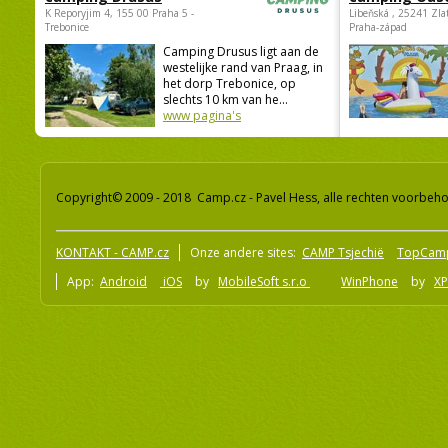
K Reporyjim 4, 155 00 Praha 5 -
Libeňská , 25241 Zla
Trebonice
Praha-západ
Camping Drusus ligt aan de
westelijke rand van Praag, in
het dorp Trebonice, op
slechts 10 km van he...
www pagina's
Copyright© 2009 - 2018 Camp.cz - Pavel Hess, alle rechten voorbeh
KONTAKT - CAMP.cz
Onze andere sites:
CAMP Tsjechië
TopCam
App:
Android
iOS
by
MobileSoft s.r.o
WinPhone
by
XP