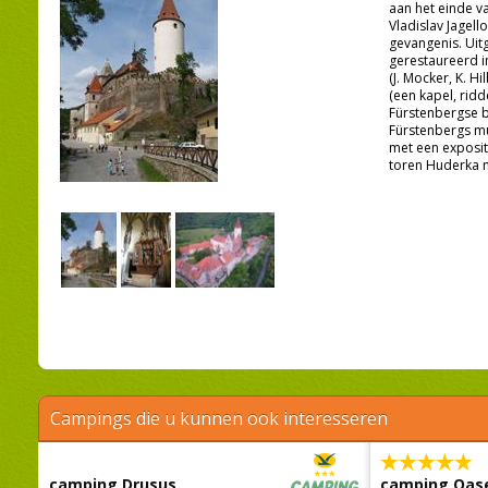
aan het einde 
Vladislav Jagell
gevangenis. Uit
gerestaureerd i
(J. Mocker, K. Hi
(een kapel, ridde
Fürstenbergse b
Fürstenbergs mu
met een exposit
toren Huderka m
Campings die u kunnen ook interesseren
camping Drusus
camping Oas