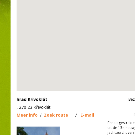
hrad Křivoklát
Bez
, 270 23 Křivoklát
Meer info
/
Zoek route
/
E-mail
Een uitgestrekte
uit de 13e eeuw
jachtburcht va