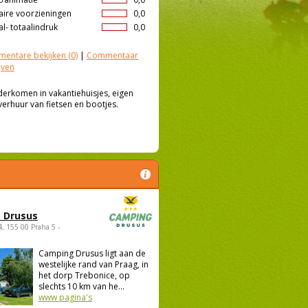
aire voorzieningen
0,0
l- totaalindruk
0,0
entare bekijken
(0)
|
Commentaar
jven
erkomen in vakantiehuisjes, eigen
verhuur van fietsen en bootjes.
 Drusus
4, 155 00 Praha 5 -
Camping Drusus ligt aan de
westelijke rand van Praag, in
het dorp Trebonice, op
slechts 10 km van he...
www pagina's