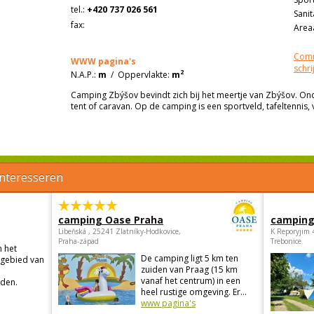
tel.:
+420 737 026 561
Sanit
fax:
Areaa
Comm
WWW pagina's
schri
2
N.A.P.:
m
/
Oppervlakte:
m
Camping Zbýšov bevindt zich bij het meertje van Zbýšov. Ond
tent of caravan. Op de camping is een sportveld, tafeltennis, 
interesseren
camping Oase Praha
camping
Libeňská , 25241 Zlatníky-Hodkovice,
K Reporyjim 
Praha-západ
Trebonice
n het
De camping ligt 5 km ten
sgebied van
zuiden van Praag (15 km
vanaf het centrum) in een
den.
heel rustige omgeving. Er...
www pagina's