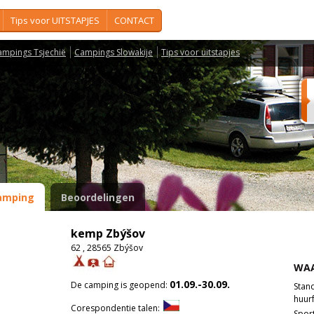
Tips voor UITSTAPJES
CONTACT
ampings Tsjechië
Campings Slowakije
Tips voor uitstapjes
amping
Beoordelingen
kemp Zbýšov
62 , 28565 Zbýšov
WAA
01.09.-30.09.
De camping is geopend:
Stan
huurf
Corespondentie talen:
Spor