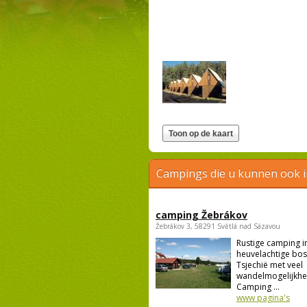
Campings die u kunnen ook 
camping Žebrákov
Žebrákov 3, 58291 Světlá nad Sázavou
Rustige camping i
heuvelachtige bo
Tsjechië met veel
wandelmogelijkhe
Camping ...
www pagina's