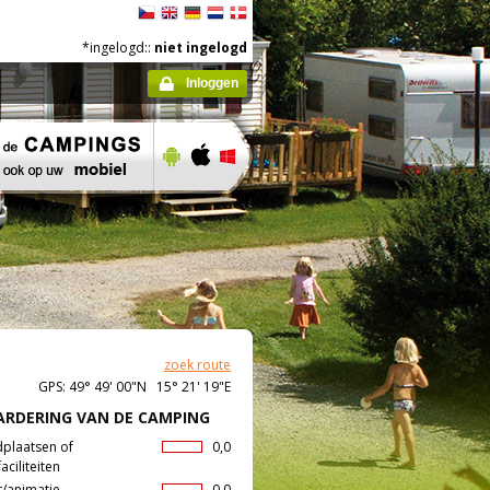
*ingelogd::
niet ingelogd
Inloggen
zoek route
GPS: 49° 49' 00"N 15° 21' 19"E
RDERING VAN DE CAMPING
dplaatsen of
0,0
aciliteiten
t/animatie
0,0