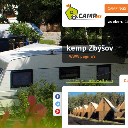
CAMPINGS
zoeken:
C
kemp Zbýšov
WWW pagina's
<<
Terug- zoekresultaten
C