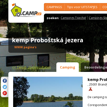
CAMPINGS
Tips voor UITSTAPJES
CO
zoeken:
Campings Tsjechië
Campings Slo
kemp Proboštská jezera
WWW pagina's
<<
Terug- zoekresultaten
Camping
Beoordeling
kemp Prob
, 25001 Bran
De camping i
Corespondenti