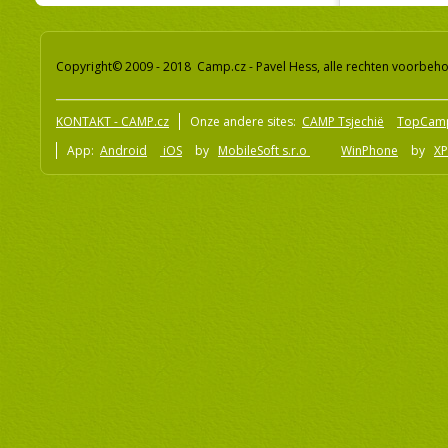
Copyright© 2009 - 2018 Camp.cz - Pavel Hess, alle rechten voorbeh
KONTAKT - CAMP.cz
Onze andere sites:
CAMP Tsjechië
TopCam
App:
Android
iOS
by
MobileSoft s.r.o
WinPhone
by
XP