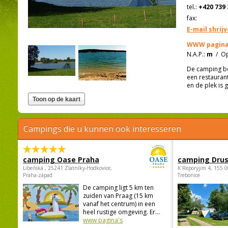
tel.:
+420 739 
fax:
E-mail shrij
WWW pagina
N.A.P.:
m
/
Op
De camping bev
een restaurant
en de plek is g
Campings die u kunnen ook interesseren
camping Oase Praha
camping Dru
Libeňská , 25241 Zlatníky-Hodkovice,
K Reporyjim 4, 155 0
Praha-západ
Trebonice
De camping ligt 5 km ten
zuiden van Praag (15 km
vanaf het centrum) in een
heel rustige omgeving. Er...
www pagina's