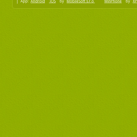
App:
Android
iOS
by
MobileSoft s.r.o
WinPhone
by
XP