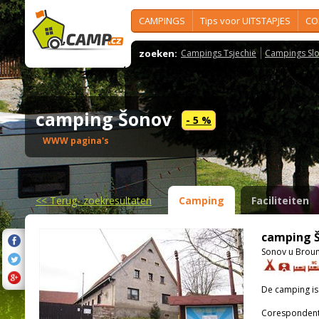
CAMPINGS
Tips voor UITSTAPJES
CO
zoeken:
Campings Tsjechië
Campings Slo
camping Šonov
- 5 %
WWW pagina's
<<
Terug- zoekresultaten
Camping
Faciliteiten
camping 
Sonov u Brou
De camping i
Corespondenti