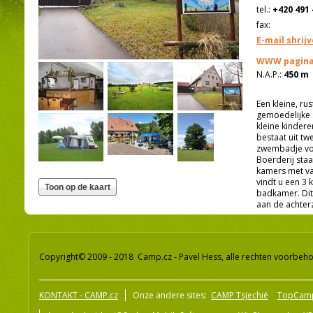
tel.:
+420 491 
fax:
E-mail shrij
WWW pagina
N.A.P.:
450 m
Een kleine, r
gemoedelijke 
kleine kindere
bestaat uit tw
zwembadje voo
Boerderij sta
kamers met va
vindt u een 3
badkamer. Dit
aan de achterz
Copyright© 2009 - 2018 Camp.cz - Pavel Hess, alle rechten voorbeh
KONTAKT - CAMP.cz
Onze andere sites:
CAMP Tsjechië
TopCam