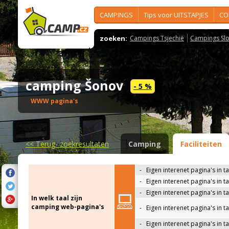
CAMPINGS
Tips voor UITSTAPJES
CO
zoeken:
Campings Tsjechië
Campings Slo
camping Šonov
- 5 %
WWW pagina's
<<
Terug- zoekresultaten
Camping
Faciliteiten
-
Eigen interenet pagina's in t
-
Eigen interenet pagina's in t
-
Eigen interenet pagina's in t
In welk taal zijn
camping web-pagina's
-
Eigen interenet pagina's in t
-
Eigen interenet pagina's in ta