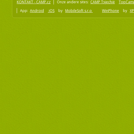
KONTAKT - CAMP.cz
Onze andere sites:
CAMP Tsjechië
TopCam
App:
Android
iOS
by
MobileSoft s.r.o
WinPhone
by
XP