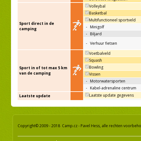
Volleybal
Basketbal
Multifunctioneel sportveld
Sport direct in de
-
Minigolf
camping
-
Biljard
-
Verhuur fietsen
Voetbalveld
Squash
Bowling
Sport in of tot max 5 km
van de camping
Vissen
-
Motorwatersporten
-
Kabel-adrenaline centrum
Laatste update gegevens
Laatste update
Copyright© 2009 - 2018 Camp.cz - Pavel Hess, alle rechten voorbeh