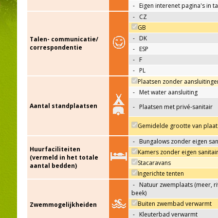
-
Eigen interenet pagina's in t
-
CZ
GB
-
DK
Talen- communicatie/
correspondentie
-
ESP
-
F
-
PL
Plaatsen zonder aansluitinge
-
Met water aansluiting
Aantal standplaatsen
-
Plaatsen met privé-sanitair
Gemidelde grootte van plaat
-
Bungalows zonder eigen sani
Huurfaciliteiten
Kamers zonder eigen sanitai
(vermeld in het totale
Stacaravans
aantal bedden)
Ingerichte tenten
-
Natuur zwemplaats (meer, riv
beek)
Buiten zwembad verwarmt
Zwemmogelijkheiden
-
Kleuterbad verwarmt