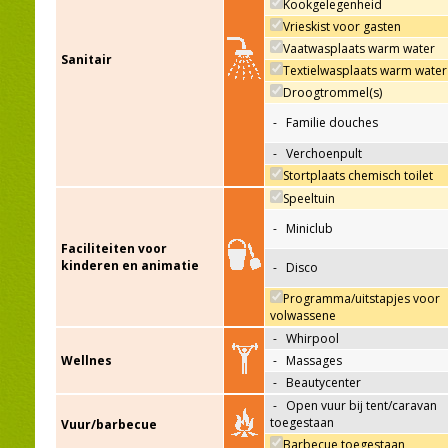
Kookgelegenheid
Vrieskist voor gasten
Vaatwasplaats warm water
Sanitair
Textielwasplaats warm water
Droogtrommel(s)
-
Familie douches
-
Verchoenpult
Stortplaats chemisch toilet
Speeltuin
-
Miniclub
Faciliteiten voor
kinderen en animatie
-
Disco
Programma/uitstapjes voor
volwassene
-
Whirpool
Wellnes
-
Massages
-
Beautycenter
-
Open vuur bij tent/caravan
toegestaan
Vuur/barbecue
Barbecue toegestaan