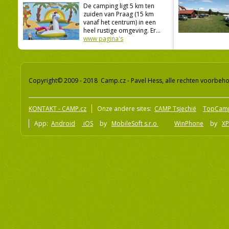
De camping ligt 5 km ten
zuiden van Praag (15 km
vanaf het centrum) in een
heel rustige omgeving. Er...
www pagina's
Copyright© 2009 - 2018 Camp.cz - Pavel Hess, alle rechten voorbeh
KONTAKT - CAMP.cz
Onze andere sites:
CAMP Tsjechië
TopCam
App:
Android
iOS
by
MobileSoft s.r.o
WinPhone
by
XP