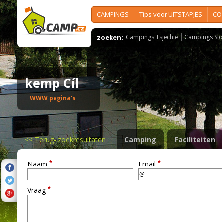
CAMPINGS
Tips voor UITSTAPJES
CO
zoeken:
Campings Tsjechië
Campings Slo
kemp Cíl
WWW pagina's
<<
Terug- zoekresultaten
Camping
Faciliteiten
*
*
Naam
Email
*
Vraag