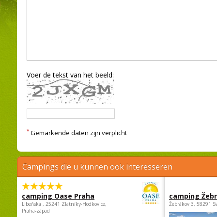
Voer de tekst van het beeld:
*
Gemarkende daten zijn verplicht
Campings die u kunnen ook interesseren
camping Oase Praha
camping Žeb
Libeňská , 25241 Zlatníky-Hodkovice,
Žebrákov 3, 58291 S
Praha-západ