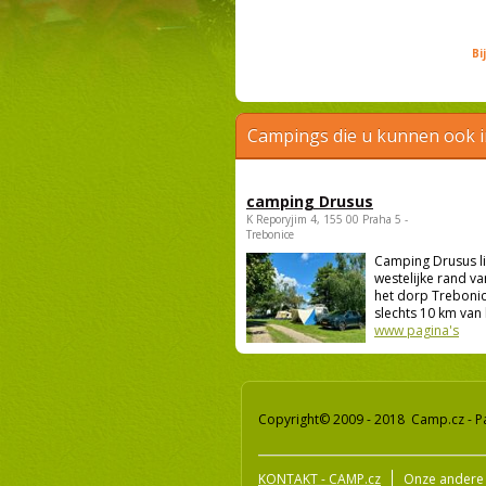
Bi
Campings die u kunnen ook 
camping Drusus
K Reporyjim 4, 155 00 Praha 5 -
Trebonice
Camping Drusus li
westelijke rand va
het dorp Trebonic
slechts 10 km van 
www pagina's
Copyright© 2009 - 2018 Camp.cz - P
KONTAKT - CAMP.cz
Onze andere 