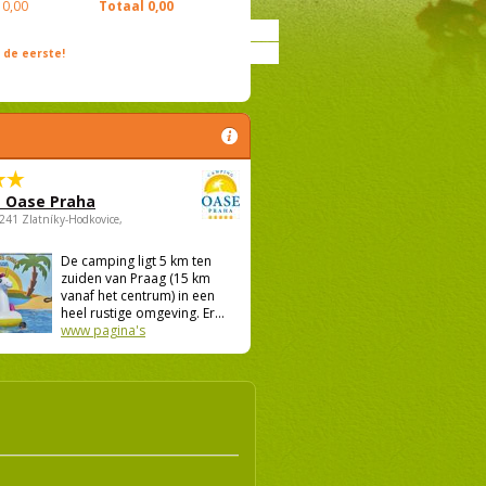
0,00
Totaal
0,00
de eerste!
 Oase Praha
5241 Zlatníky-Hodkovice,
De camping ligt 5 km ten
zuiden van Praag (15 km
vanaf het centrum) in een
heel rustige omgeving. Er...
www pagina's