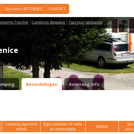
Tips voor UITSTAPJES
CONTACT
ampings Tsjechië
Campings Slowakije
Tips voor uitstapjes
senice
amping
Beoordelingen
Aanvraag info
Camping-algemene
Eigen plaatsen of vaste
Spor
Sanitair
indruk
accommodatie
anim