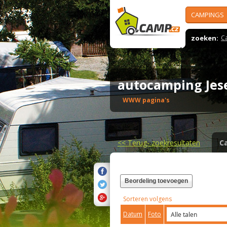
CAMPINGS
zoeken:
C
autocamping Je
WWW pagina's
<<
Terug- zoekresultaten
C
Beordeling toevoegen
Sorteren volgens
Datum
Foto