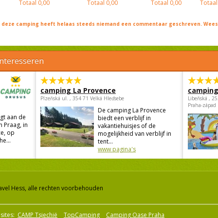
Totaal
0,00
Totaal
0,00
Totaal
0,00
Totaal
j deze camping heeft helaas steeds niemand een commentaar geschreven. Wees 
interesseren
camping La Provence
camping
Plzeňská ul. , 354 71 Velká Hleďsebe
Libeňská , 2
Praha-západ
De camping La Provence
gt aan de
biedt een verblijf in
n Praag, in
vakantiehuisjes of de
e, op
mogelijkheid van verblijf in
he...
tent...
www pagina's
avel Hess, alle rechten voorbehouden
sites:
CAMP Tsjechië
TopCamping
Camping Oase Praha