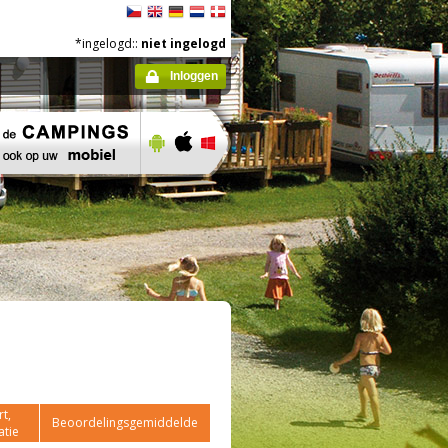
*ingelogd::
niet ingelogd
Inloggen
t,
Beoordelingsgemiddelde
atie