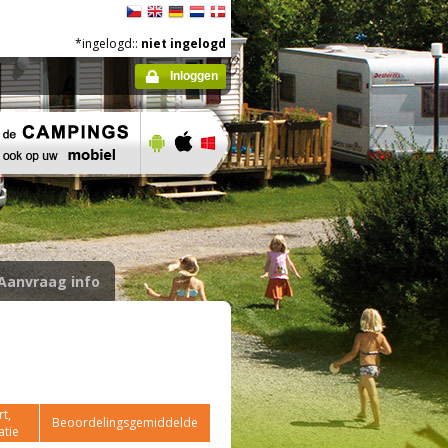
*ingelogd::
niet ingelogd
Inloggen
Aanvraag info
t,
Beoordelingsgemiddelde
atie