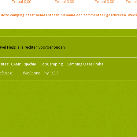
Totaal
0,00
Totaal
0,00
Totaal
0,00
Totaal
j deze camping heeft helaas steeds niemand een commentaar geschreven. Wees 
avel Hess, alle rechten voorbehouden
sites:
CAMP Tsjechië
TopCamping
Camping Oase Praha
ft s.r.o
WinPhone
by
XPIS