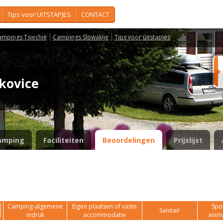
Tips voor UITSTAPJES
CONTACT
ampings Tsjechië
Campings Slowakije
Tips voor uitstapjes
jkovice
amping
Faciliteiten
Beoordelingen
Prijslijst
Camping-algemene
Eigen plaatsen of vaste
Spor
Sanitair
indruk
accommodatie
anim