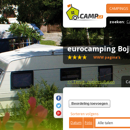
CAMPINGS
zoeken:
C
eurocamping Bo
WWW pagina's
<<
Terug- zoekresultaten
C
Beordeling toevoegen
Sorteren volgens
Datum
Foto