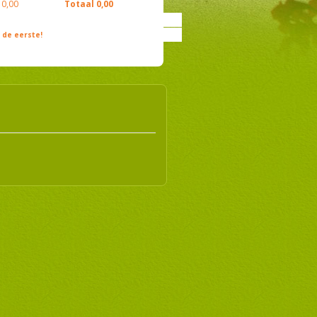
0,00
Totaal
0,00
de eerste!