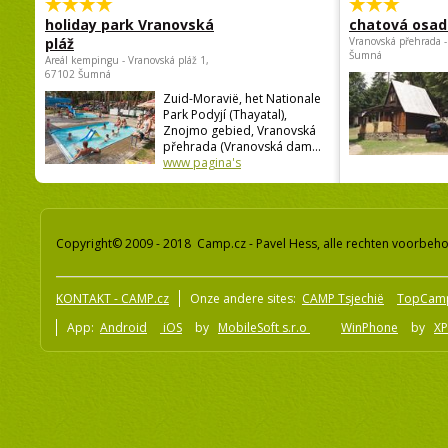
holiday park Vranovská
chatová osad
pláž
Vranovská přehrada -
Šumná
Areál kempingu - Vranovská pláž 1,
67102 Šumná
Zuid-Moravië, het Nationale
Park Podyjí (Thayatal),
Znojmo gebied, Vranovská
přehrada (Vranovská dam...
www pagina's
Copyright© 2009 - 2018 Camp.cz - Pavel Hess, alle rechten voorbeh
KONTAKT - CAMP.cz
Onze andere sites:
CAMP Tsjechië
TopCam
App:
Android
iOS
by
MobileSoft s.r.o
WinPhone
by
XP