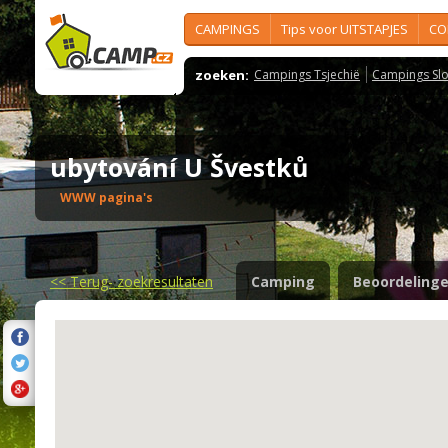
CAMPINGS
Tips voor UITSTAPJES
CO
zoeken:
Campings Tsjechië
Campings Slo
ubytování U Švestků
WWW pagina's
<<
Terug- zoekresultaten
Camping
Beoordeling