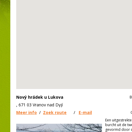
Nový hrádek u Lukova
B
, 671 03 Vranov nad Dyjí
Meer info
/
Zoek route
/
E-mail
Een uitgestrekte
burcht uit de t
gevormd door d