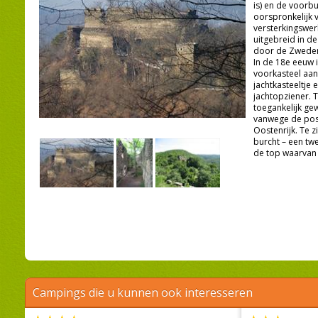
is) en de voorbu
oorspronkelijk 
versterkingswer
uitgebreid in de
door de Zweden
In de 18e eeuw 
voorkasteel aan
jachtkasteeltje
jachtopziener. T
toegankelijk ge
vanwege de posi
Oostenrijk. Te z
burcht – een t
de top waarvan e
Campings die u kunnen ook interesseren