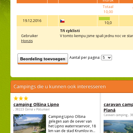
indruk
Totaal
10,00
19.12.2016
10,0
Tři cyklisti
Gebruiker
V tomto kempu jsme spali jednu noc ve stanu
Honzis
Aantal per pagina:
Beordeling toevoegen
Campings die u kunnen ook interesseren
camping Olšina Lipno
caravan camp
, 38223 Černá v Pošumaví
Planá
Caravan camping , 3
Camping Lipno Olšina
gelegen aan de oever van
het Lipno waterreservoir, 18
km van de stad Krumlov in...