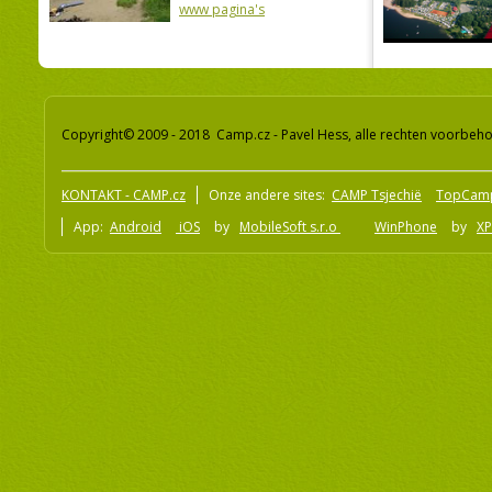
www pagina's
Copyright© 2009 - 2018 Camp.cz - Pavel Hess, alle rechten voorbeh
KONTAKT - CAMP.cz
Onze andere sites:
CAMP Tsjechië
TopCam
App:
Android
iOS
by
MobileSoft s.r.o
WinPhone
by
XP