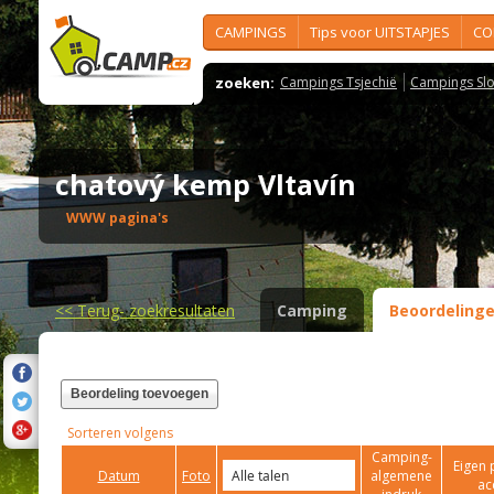
CAMPINGS
Tips voor UITSTAPJES
CO
zoeken:
Campings Tsjechië
Campings Slo
chatový kemp Vltavín
WWW pagina's
<<
Terug- zoekresultaten
Camping
Beoordeling
Beordeling toevoegen
Sorteren volgens
Camping-
Eigen 
Datum
Foto
algemene
ac