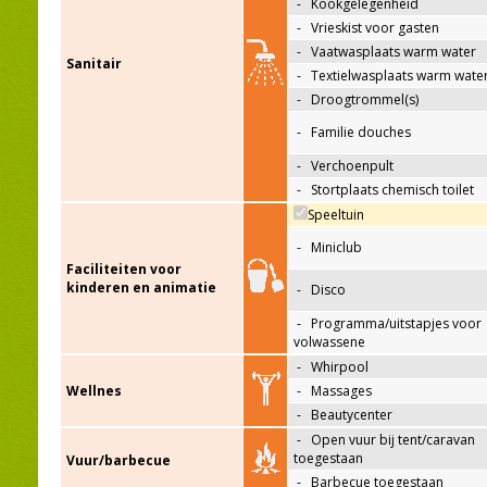
-
Kookgelegenheid
-
Vrieskist voor gasten
-
Vaatwasplaats warm water
Sanitair
-
Textielwasplaats warm wate
-
Droogtrommel(s)
-
Familie douches
-
Verchoenpult
-
Stortplaats chemisch toilet
Speeltuin
-
Miniclub
Faciliteiten voor
kinderen en animatie
-
Disco
-
Programma/uitstapjes voor
volwassene
-
Whirpool
Wellnes
-
Massages
-
Beautycenter
-
Open vuur bij tent/caravan
toegestaan
Vuur/barbecue
-
Barbecue toegestaan