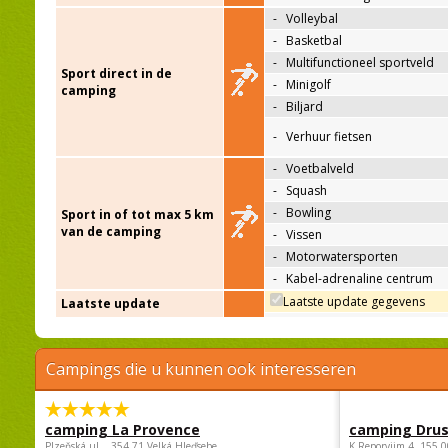
-
Volleybal
-
Basketbal
-
Multifunctioneel sportveld
Sport direct in de
-
Minigolf
camping
-
Biljard
-
Verhuur fietsen
-
Voetbalveld
-
Squash
-
Bowling
Sport in of tot max 5 km
van de camping
-
Vissen
-
Motorwatersporten
-
Kabel-adrenaline centrum
Laatste update gegevens
Laatste update
Campings die u kunnen ook interesseren
camping La Provence
camping Dru
Plzeňská ul. , 354 71 Velká Hleďsebe
K Reporyjim 4, 155 0