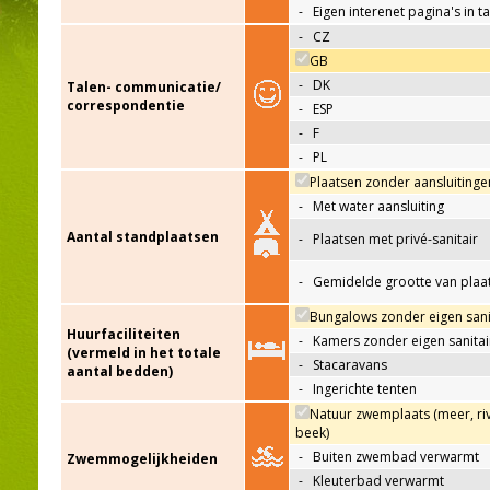
-
Eigen interenet pagina's in t
-
CZ
GB
-
DK
Talen- communicatie/
correspondentie
-
ESP
-
F
-
PL
Plaatsen zonder aansluitinge
-
Met water aansluiting
Aantal standplaatsen
-
Plaatsen met privé-sanitair
-
Gemidelde grootte van plaa
Bungalows zonder eigen sani
Huurfaciliteiten
-
Kamers zonder eigen sanitai
(vermeld in het totale
-
Stacaravans
aantal bedden)
-
Ingerichte tenten
Natuur zwemplaats (meer, riv
beek)
-
Buiten zwembad verwarmt
Zwemmogelijkheiden
-
Kleuterbad verwarmt