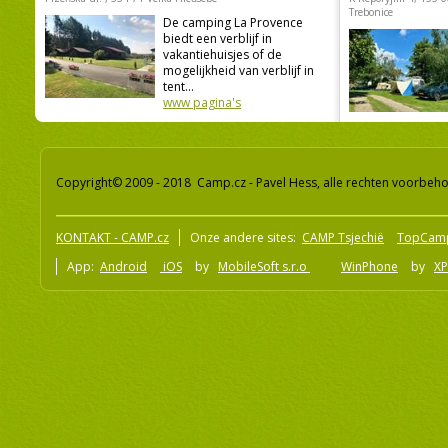
Trebonice
De camping La Provence
biedt een verblijf in
vakantiehuisjes of de
mogelijkheid van verblijf in
tent...
www pagina's
Copyright© 2009 - 2018 Camp.cz - Pavel Hess, alle rechten voorbeh
KONTAKT - CAMP.cz
Onze andere sites:
CAMP Tsjechië
TopCam
App:
Android
iOS
by
MobileSoft s.r.o
WinPhone
by
XP