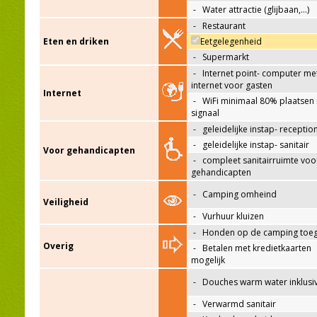
-
Water attractie (glijbaan,…)
-
Restaurant
Eten en driken
Eetgelegenheid
-
Supermarkt
-
Internet point- computer me
internet voor gasten
Internet
-
WiFi minimaal 80% plaatsen
signaal
-
geleidelijke instap- receptio
-
geleidelijke instap- sanitair
Voor gehandicapten
-
compleet sanitairruimte voo
gehandicapten
-
Camping omheind
Veiligheid
-
Vurhuur kluizen
-
Honden op de camping toeg
Overig
-
Betalen met kredietkaarten
mogelijk
-
Douches warm water inklusi
-
Verwarmd sanitair