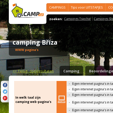
CAMPINGS
Tips voor UITSTAPJES
CO
zoeken:
Campings Tsjechië
Campings Slo
camping Bříza
WWW pagina's
<<
Terug- zoekresultaten
Camping
Beoordeling
-
Eigen interenet pagina's in t
-
Eigen interenet pagina's in t
-
Eigen interenet pagina's in t
In welk taal zijn
camping web-pagina's
-
Eigen interenet pagina's in t
-
Eigen interenet pagina's in ta