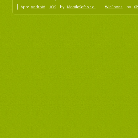
App:
Android
iOS
by
MobileSoft s.r.o
WinPhone
by
XP