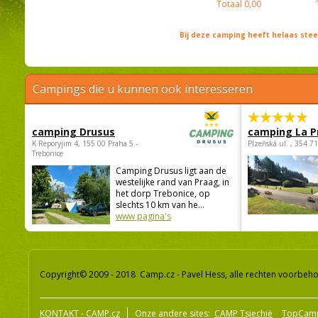
Totaal
0,00
Bij deze camping heeft helaas st
Campings die u kunnen ook interesseren
camping Drusus
camping La P
K Reporyjim 4, 155 00 Praha 5 -
Plzeňská ul. , 354 7
Trebonice
Camping Drusus ligt aan de
westelijke rand van Praag, in
het dorp Trebonice, op
slechts 10 km van he...
www pagina's
Copyright© 2009 - 2018 Camp.cz - Pavel Hess, alle rechten voorbeh
KONTAKT - CAMP.cz
Onze andere sites:
CAMP Tsjechië
TopCam