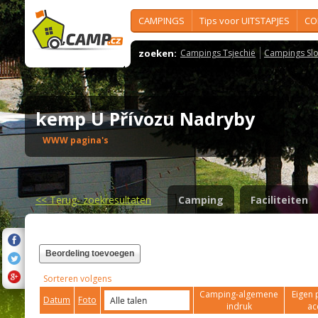
CAMPINGS
Tips voor UITSTAPJES
CO
zoeken:
Campings Tsjechië
Campings Slo
kemp U Přívozu Nadryby
WWW pagina's
<<
Terug- zoekresultaten
Camping
Faciliteiten
Beordeling toevoegen
Sorteren volgens
Camping-algemene
Eigen 
Datum
Foto
indruk
ac