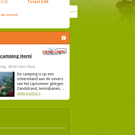
0,00
Totaal
0,00
de eerste!
 camping Horní
ing , 38226 Horní Planá
De camping is op een
schiereiland aan de oevers
van het Lipnomeer gelegen.
Zandstrand, tennisbanen, ...
www pagina's