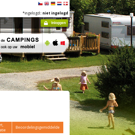
*ingelogd::
niet ingelogd
Inloggen
t,
Beoordelingsgemiddelde
atie