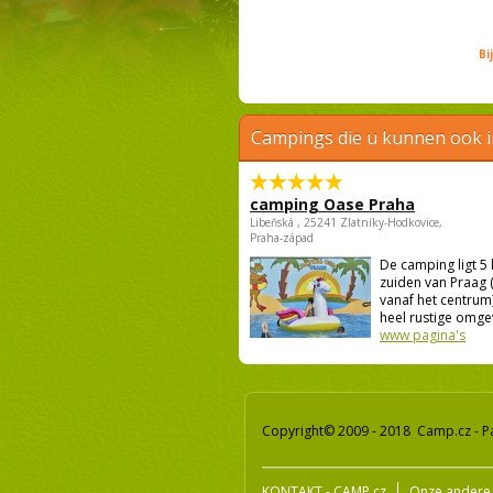
Bi
Campings die u kunnen ook 
camping Oase Praha
Libeňská , 25241 Zlatníky-Hodkovice,
Praha-západ
De camping ligt 5
zuiden van Praag 
vanaf het centrum)
heel rustige omgevi
www pagina's
Copyright© 2009 - 2018 Camp.cz - P
KONTAKT - CAMP.cz
Onze andere 