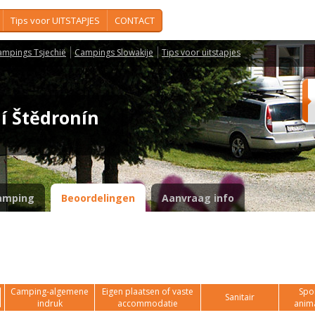
Tips voor UITSTAPJES
CONTACT
ampings Tsjechië
Campings Slowakije
Tips voor uitstapjes
ní Štědronín
amping
Beoordelingen
Aanvraag info
Camping-algemene
Eigen plaatsen of vaste
Spor
Sanitair
indruk
accommodatie
anim