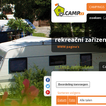
CAMPINGS
zoeken:
C
rekreační zaříze
WWW pagina's
<<
Terug- zoekresultaten
C
Beordeling toevoegen
Sorteren volgens
Datum
Foto