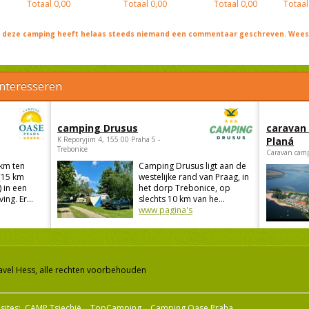
Totaal
0,00
Totaal
0,00
Totaal
0,00
Totaal
j deze camping heeft helaas steeds niemand een commentaar geschreven. Wees 
interesseren
camping Drusus
caravan
K Reporyjim 4, 155 00 Praha 5 -
Planá
Trebonice
Caravan camp
 km ten
Camping Drusus ligt aan de
(15 km
westelijke rand van Praag, in
 in een
het dorp Trebonice, op
ng. Er...
slechts 10 km van he...
www pagina's
avel Hess, alle rechten voorbehouden
sites:
CAMP Tsjechië
TopCamping
Camping Oase Praha